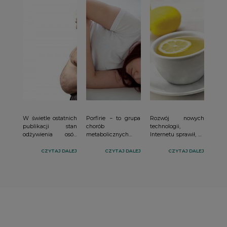
W świetle ostatnich
Porfirie − to grupa
Rozwój nowych
publikacji stan
chorób
technologii,
odżywienia osób
metabolicznych
Internetu sprawił, że
starszych wydaje się
związanych z
ludzie mają łatwy
zróżnicowany,
zaburzeniami
dostęp do
CZYTAJ DALEJ
CZYTAJ DALEJ
CZYTAJ DALEJ
jednak wyniki
biosyntezy hemu
informacji, niestety
badania Polsenior,
(składającej się z
nie zawsze
przeprowadzonego
wielu etapów),
prawdziwych.
w grupie 2055
spowodowanymi
Bardzo popularne
kobiet i 2135
brakiem bądź
jest stawianie
mężczyzn po 65
zmniejszeniem
diagnozy na
roku życia
aktywności
podstawie opisu
mieszkających na
enzymów, takich
choroby wyszukanej
terenie Polski,
jak: syntaza kwasu
w sieci. Podobnie