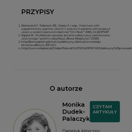
PRZYPISY
Desneves KJ., Todorovic BE., Cassar A. i wsp.,
Treatment with
supplementary arginine, vitamin C and zinc in patients with pressure
ulcers: a randomized controlled trial
, "Clin Nutr" 2005; 24 (6):979-87.
Sopata M.,
Profilaktyka i sposoby leczenia odleżyn przy zastosowaniu
„kolorowego” systemu klasyfikacji
, „Nowa Medycyna”, 1/2000.
http://domyopieki.pl/artykuly/odlezyny,4/aktualne-metody-
leczenia-odlezyn,491.htm
http://www.coloplast.pl/Global/Poland/ULOTKI%20PDF/WSC/odlezyny%20przewodn
O autorze
Monika
CZYTAM
Dudek-
ARTYKUŁY
Palaczyk
Dietetyk kliniczny.