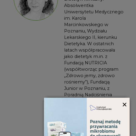
Absolwentka
Uniwersytetu Medycznego
im. Karola
Marcinkowskiego w
Poznaniu, Wydziału
Lekarskiego II, kierunku
Dietetyka. W ostatnich
latach współpracowała
jako dietetyk m.in. z
Fundacją NUTRICIA
(współtworząc program
„Zdrowo jemy, zdrowo
rośniemy”), Fundacją
Junior w Poznaniu, z
Poradnią Nadciśnienia
×
Tętniczego i Poradnią
Zaburzeń Metabolicznych
w Poznaniu, z gabinetem
medycyny estetycznej
Monalisa oraz Centrum
Sportu i Rekreacji