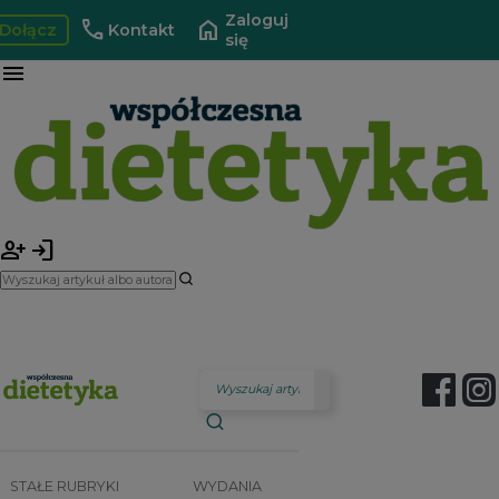
Zaloguj
call
home
Dołącz
Kontakt
się
menu
person_add
login
STAŁE RUBRYKI
WYDANIA