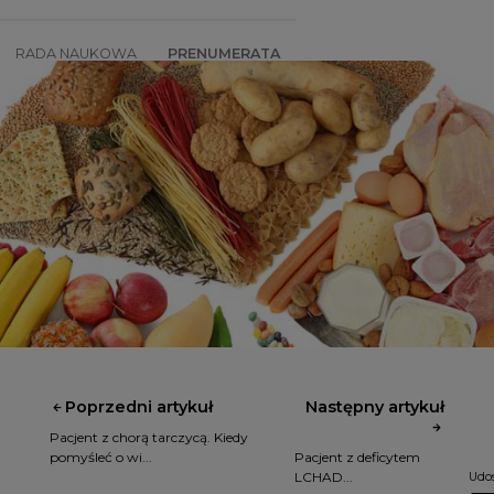
RADA NAUKOWA
PRENUMERATA
SZKOLENIA
SKLEP
Poprzedni artykuł
Następny artykuł
Pacjent z chorą tarczycą. Kiedy
pomyśleć o wi...
Pacjent z deficytem
LCHAD...
Udos