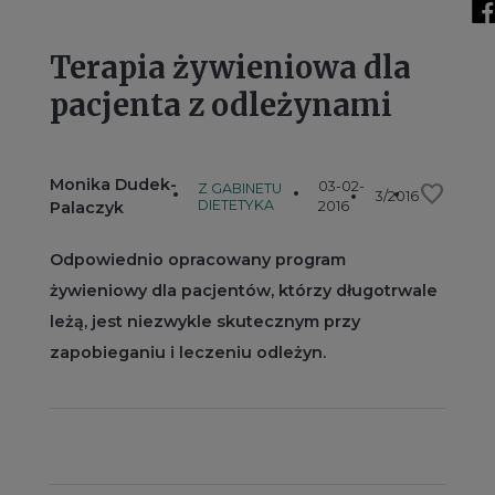
Terapia żywieniowa dla
pacjenta z odleżynami
Monika Dudek-
03-02-
favorite
Z GABINETU
3/2016
DIETETYKA
Palaczyk
2016
Odpowiednio opracowany program
żywieniowy dla pacjentów, którzy długotrwale
leżą, jest niezwykle skutecznym przy
zapobieganiu i leczeniu odleżyn.