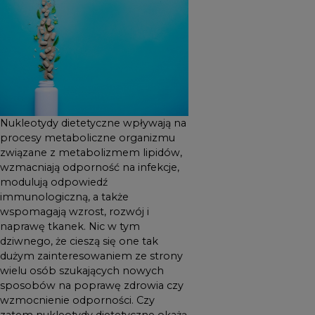
naprawę tkanek. Nic w tym
dziwnego, że cieszą się one
tak dużym zainteresowaniem
ze strony wielu osób
szukających nowych
sposobów na poprawę
zdrowia czy wzmocnienie
Nukleotydy dietetyczne wpływają na
odporności. Czy zatem
procesy metaboliczne organizmu
nukleotydy dietetyczne
związane z metabolizmem lipidów,
okażą się rewolucją na rynku
wzmacniają odporność na infekcje,
suplementów diety? Czy
modulują odpowiedź
immunologiczną, a także
będą one skuteczne we
wspomagają wzrost, rozwój i
wzmacnianiu naszego
naprawę tkanek. Nic w tym
organizmu w okresach
dziwnego, że cieszą się one tak
jesienno-zimowej chandry?
dużym zainteresowaniem ze strony
Dlaczego właściwości
wielu osób szukających nowych
sposobów na poprawę zdrowia czy
suplementów
wzmocnienie odporności. Czy
nukleotydowych są warte