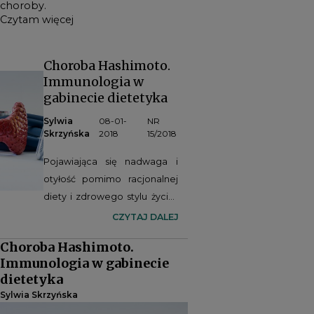
choroby.
Czytam więcej
Choroba Hashimoto.
Immunologia w
gabinecie dietetyka
Sylwia
08-01-
NR
Skrzyńska
2018
15/2018
Pojawiająca się nadwaga i
otyłość pomimo racjonalnej
diety i zdrowego stylu życia?
Częste zmiany nastroju,
CZYTAJ DALEJ
senność? Nie wynika to
Choroba Hashimoto.
często z przepracowania, a z
Immunologia w gabinecie
choroby Hashimoto, w której
dietetyka
układ immunologiczny
Sylwia Skrzyńska
atakuje własne komórki