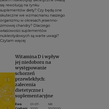
zatem nukleotydy dietetyczne okażą
uwagi?
się rewolucją na rynku
suplementów diety? Czy będą one
skuteczne we wzmacnianiu naszego
organizmu w okresach jesienno-
zimowej chandry? Dlaczego
właściwości suplementów
nukleotydowych są warte uwagi?
Czytam więcej
Witamina D i wpływ
jej niedoboru na
występowanie
schorzeń
przewlekłych:
zalecenia
dietetyczne i
suplementacyjne
Ewa
01-07-
NR
Grabani
2020
30/2020