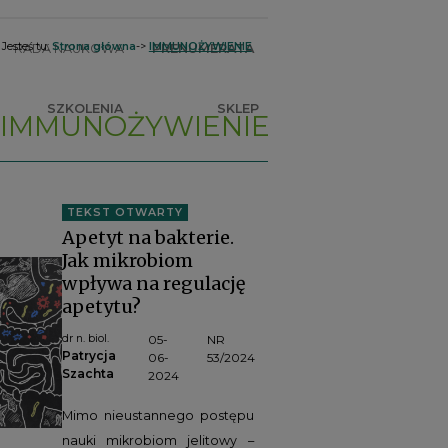
Jesteś tu:
Strona główna
->
IMMUNOŻYWIENIE
RADA NAUKOWA
PRENUMERATA
SZKOLENIA
SKLEP
IMMUNOŻYWIENIE
TEKST OTWARTY
Apetyt na bakterie.
Jak mikrobiom
wpływa na regulację
apetytu?
dr n. biol.
05-
NR
Patrycja
06-
53/2024
Szachta
2024
Mimo nieustannego postępu
nauki mikrobiom jelitowy –