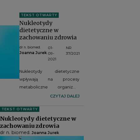
TEKST OTWARTY
Nukleotydy
dietetyczne w
zachowaniu zdrowia
dr n. biomed.
01-
NR
Joanna Jurek
09-
37/2021
2021
Nukleotydy dietetyczne
wpływają na procesy
metaboliczne organizmu
związane z metabolizmem
CZYTAJ DALEJ
lipidów, wzmacniają
TEKST OTWARTY
odporność na infekcje,
Nukleotydy dietetyczne w
modulują odpowiedź
zachowaniu zdrowia
immunologiczną, a także
dr n. biomed.
Joanna Jurek
wspomagają wzrost, rozwój i