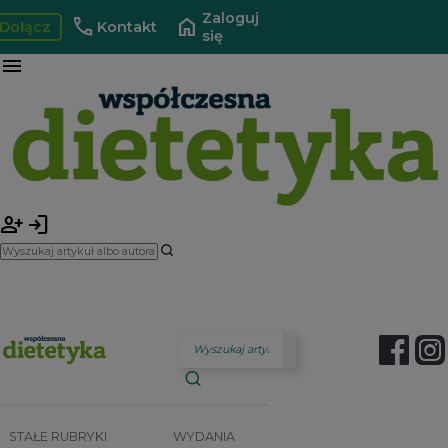
Zaloguj
call
home
Dołącz
Kontakt
się
menu
person_add
login
STAŁE RUBRYKI
WYDANIA