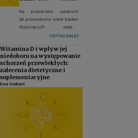
Na przestrzeni ostatnich
lat prowadzono wiele badań
dotyczących wpływu
aktywnej formy witaminy D na
CZYTAJ DALEJ
zdrowie człowieka. Jedną z
Witamina D i wpływ jej
najczęstszych awitaminoz
niedoboru na występowanie
stanowi właśnie niedobór tej
schorzeń przewlekłych:
witaminy
2
.
zalecenia dietetyczne i
suplementacyjne
Ewa Grabani