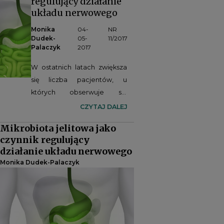
regulujący działanie
układu nerwowego
Monika
04-
NR
Dudek-
05-
11/2017
Palaczyk
2017
W ostatnich latach zwiększa
się liczba pacjentów, u
których obserwuje się
współwystępowanie
CZYTAJ DALEJ
schorzeń w obrębie jelit i
Mikrobiota jelitowa jako
zaburzeń psychicznych (np.
czynnik regulujący
stany lękowe, depresja,
działanie układu nerwowego
autyzm, schizofrenia).
Monika Dudek-Palaczyk