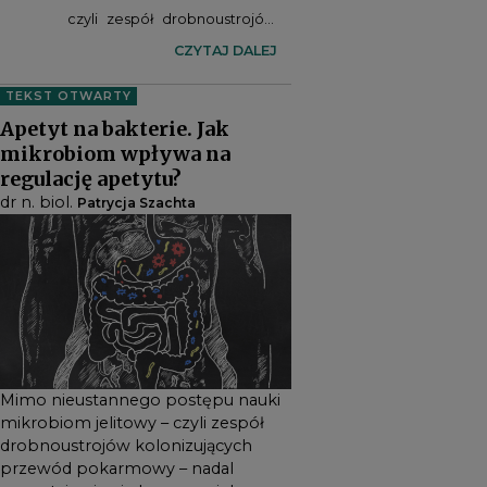
czyli zespół drobnoustrojów
kolonizujących przewód
CZYTAJ DALEJ
pokarmowy – nadal
TEKST OTWARTY
pozostaje niewiadomą w
Apetyt na bakterie. Jak
wielu kwestiach.
mikrobiom wpływa na
Specjaliści zajmujący się
regulację apetytu?
badaniem ekosystemu
dr n. biol.
Patrycja Szachta
jelitowego uważają, iż w chwili
obecnej posiedliśmy
zaledwie kilka procent
wiedzy na temat realnego
wpływu mikrobów jelitowych
na procesy zachodzące w
ludzkim ustroju.
Mimo nieustannego postępu nauki
mikrobiom jelitowy – czyli zespół
drobnoustrojów kolonizujących
przewód pokarmowy – nadal