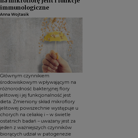
na mikroflorę jelit i funkcje
Zmieniony skład mikroflory
immunologiczne
jelitowej powszechnie
Anna Wojtasik
występuje u chorych na
celiakię i – w świetle ostatnich
badań – uważany jest za
jeden z ważniejszych
czynników biorących udział w
patogenezie choroby.
Głównym czynnikiem
środowiskowym wpływającym na
różnorodność bakteryjnej flory
jelitowej i jej funkcjonalność jest
dieta. Zmieniony skład mikroflory
jelitowej powszechnie występuje u
chorych na celiakię i – w świetle
ostatnich badań – uważany jest za
jeden z ważniejszych czynników
biorących udział w patogenezie