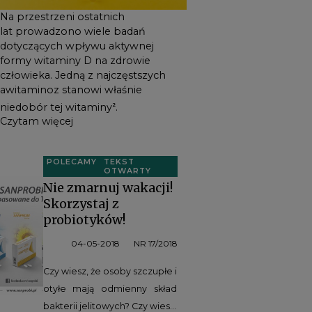
Na przestrzeni ostatnich
lat prowadzono wiele badań
dotyczących wpływu aktywnej
formy witaminy D na zdrowie
człowieka. Jedną z najczęstszych
awitaminoz stanowi właśnie
niedobór tej witaminy
.
2
Czytam więcej
POLECAMY
TEKST
OTWARTY
Nie zmarnuj wakacji!
Skorzystaj z
probiotyków!
04-05-2018
NR 17/2018
Czy wiesz, że osoby szczupłe i
otyłe mają odmienny skład
bakterii jelitowych? Czy wiesz,