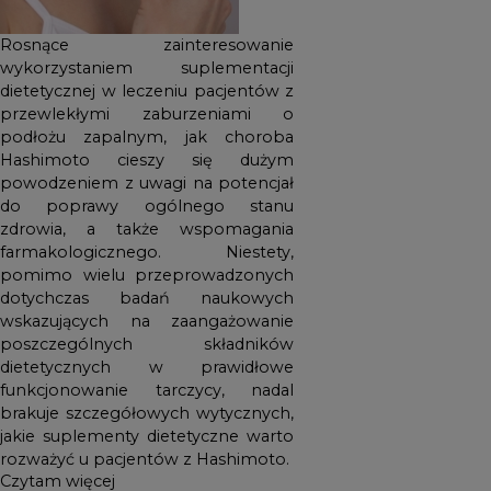
funkcjonowanie tarczycy,
Rosnące zainteresowanie
nadal brakuje szczegółowych
wykorzystaniem suplementacji
wytycznych, jakie suplementy
dietetycznej w leczeniu pacjentów z
dietetyczne warto rozważyć
przewlekłymi zaburzeniami o
u pacjentów z Hashimoto.
podłożu zapalnym, jak choroba
Hashimoto cieszy się dużym
powodzeniem z uwagi na potencjał
do poprawy ogólnego stanu
zdrowia, a także wspomagania
farmakologicznego. Niestety,
pomimo wielu przeprowadzonych
dotychczas badań naukowych
wskazujących na zaangażowanie
poszczególnych składników
dietetycznych w prawidłowe
funkcjonowanie tarczycy, nadal
brakuje szczegółowych wytycznych,
jakie suplementy dietetyczne warto
rozważyć u pacjentów z Hashimoto.
Czytam więcej