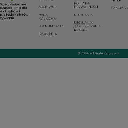
SKLEP
POLITYKA
Specjalistyczne
ARCHIWUM
PRYWATNOŚCI
czasopismo dla
SZKOLENI
dietetyków i
profesjonalistów
RADA
REGULAMIN
żywienia
NAUKOWA
REGULAMIN
PRENUMERATA
ZAMIESZCZANIA
REKLAM
SZKOLENIA
© 2024. All Rights Reserved