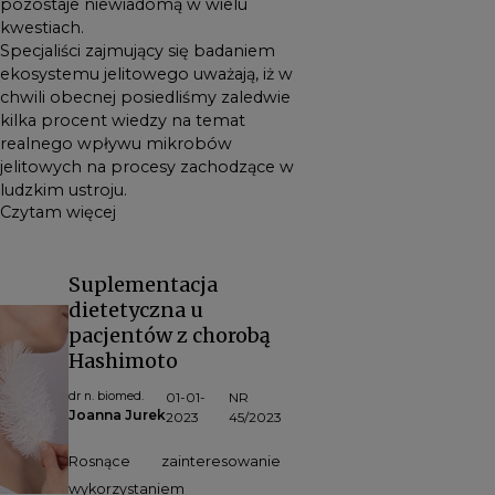
pozostaje niewiadomą w wielu
kwestiach.
Specjaliści zajmujący się badaniem
ekosystemu jelitowego uważają, iż w
chwili obecnej posiedliśmy zaledwie
kilka procent wiedzy na temat
realnego wpływu mikrobów
jelitowych na procesy zachodzące w
ludzkim ustroju.
Czytam więcej
Suplementacja
dietetyczna u
pacjentów z chorobą
Hashimoto
dr n. biomed.
01-01-
NR
Joanna Jurek
2023
45/2023
Rosnące zainteresowanie
wykorzystaniem