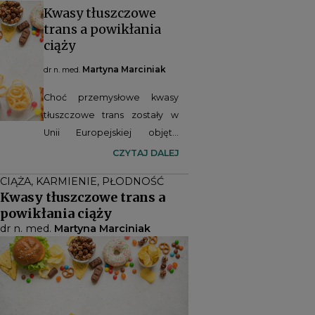
Kwasy tłuszczowe
trans a powikłania
ciąży
Martyna Marciniak
dr n. med.
Choć przemysłowe kwasy
tłuszczowe trans zostały w
Unii Europejskiej objęte
ścisłymi ograniczeniami,
CZYTAJ DALEJ
nadal pozostają obecne w
CIĄŻA, KARMIENIE, PŁODNOŚĆ
diecie i mogą stanowić
Kwasy tłuszczowe trans a
zagrożenie dla kobiet
powikłania ciąży
planujących ciążę oraz
dr n. med.
Martyna Marciniak
ciężarnych. Coraz więcej
badań wskazuje, że ich
spożycie może niekorzystnie
wpływać na funkcjonowanie
łożyska, rozwój płodu oraz