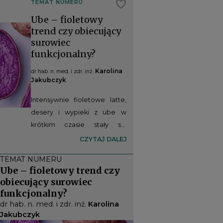
favorite
TEMAT NUMERU
Ube – fioletowy
trend czy obiecujący
surowiec
funkcjonalny?
Karolina
dr hab. n. med. i zdr. inż.
Jakubczyk
Intensywnie fioletowe latte,
desery i wypieki z ube w
krótkim czasie stały się
jednym z najbardziej
CZYTAJ DALEJ
rozpoznawalnych trendów
TEMAT NUMERU
żywieniowych. Za ich
Ube – fioletowy trend czy
charakterystyczną barwą
obiecujący surowiec
kryje się jednak coś więcej niż
funkcjonalny?
estetyka – ube, czyli fioletowy
dr hab. n. med. i zdr. inż.
Karolina
pochrzyn (Dioscorea alata L.),
Jakubczyk