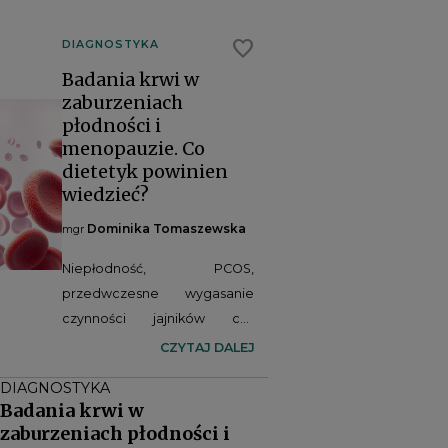
favorite
DIAGNOSTYKA
Badania krwi w
zaburzeniach
płodności i
menopauzie. Co
dietetyk powinien
wiedzieć?
Dominika Tomaszewska
mgr
Niepłodność, PCOS,
przedwczesne wygasanie
czynności jajników czy
menopauza to nie tylko
CZYTAJ DALEJ
wyzwania związane z
DIAGNOSTYKA
układem rozrodczym.
Badania krwi w
Zaburzenia hormonalne
zaburzeniach płodności i
wpływają również na