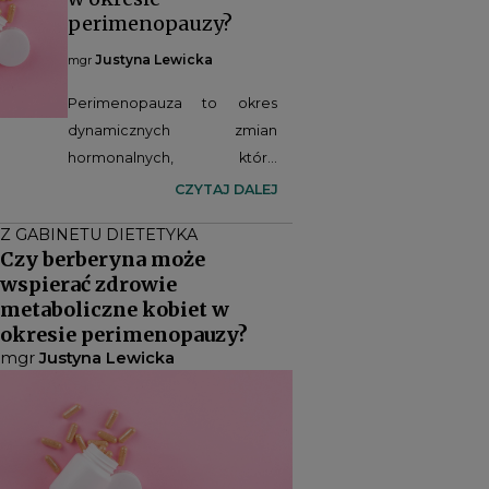
perimenopauzy?
Justyna Lewicka
mgr
Perimenopauza to okres
dynamicznych zmian
hormonalnych, które
wykraczają daleko poza
CZYTAJ DALEJ
zaburzenia cyklu
Z GABINETU DIETETYKA
miesiączkowego, wpływając
Czy berberyna może
również na metabolizm
wspierać zdrowie
glukozy, gospodarkę lipidową
metaboliczne kobiet w
oraz ryzyko rozwoju chorób
okresie perimenopauzy?
kardiometabolicznych. Coraz
mgr
Justyna Lewicka
więcej badań wskazuje, że
berberyna – naturalny
alkaloid o
udokumentowanym działaniu
metabolicznym – może