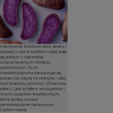
jest źródłem antocyjanów i
innych związków
bioaktywnych, które budzą
rosnące zainteresowanie
naukowców.
Intensywnie fioletowe latte, desery i
wypieki z ube w krótkim czasie stały
się jednym z najbardziej
rozpoznawalnych trendów
żywieniowych. Za ich
charakterystyczną barwą kryje się
jednak coś więcej niż estetyka – ube,
czyli fioletowy pochrzyn (Dioscorea
alata L.), jest źródłem antocyjanów i
innych związków bioaktywnych,
które budzą rosnące
zainteresowanie naukowców.
Czytam więcej