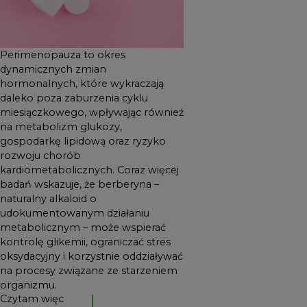
wspierać kontrolę glikemii,
ograniczać stres oksydacyjny
i korzystnie oddziaływać na
Perimenopauza to okres
procesy związane ze
dynamicznych zmian
hormonalnych, które wykraczają
starzeniem organizmu.
daleko poza zaburzenia cyklu
miesiączkowego, wpływając również
na metabolizm glukozy,
gospodarkę lipidową oraz ryzyko
rozwoju chorób
kardiometabolicznych. Coraz więcej
badań wskazuje, że berberyna –
naturalny alkaloid o
udokumentowanym działaniu
metabolicznym – może wspierać
kontrolę glikemii, ograniczać stres
oksydacyjny i korzystnie oddziaływać
na procesy związane ze starzeniem
organizmu.
Czytam więcej