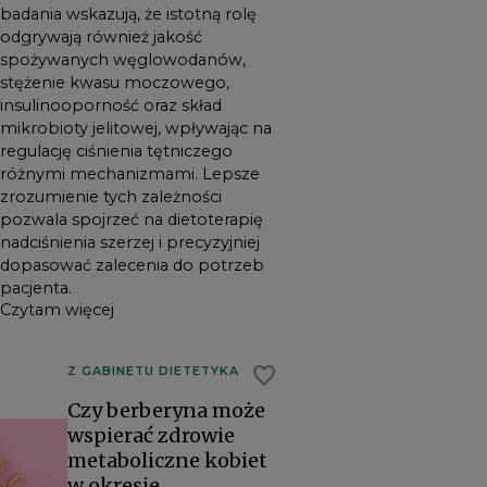
badania wskazują, że istotną rolę
potrzeb pacjenta.
odgrywają również jakość
spożywanych węglowodanów,
stężenie kwasu moczowego,
insulinooporność oraz skład
mikrobioty jelitowej, wpływając na
regulację ciśnienia tętniczego
różnymi mechanizmami. Lepsze
zrozumienie tych zależności
pozwala spojrzeć na dietoterapię
nadciśnienia szerzej i precyzyjniej
dopasować zalecenia do potrzeb
pacjenta.
Czytam więcej
favorite
Z GABINETU DIETETYKA
Czy berberyna może
wspierać zdrowie
metaboliczne kobiet
w okresie