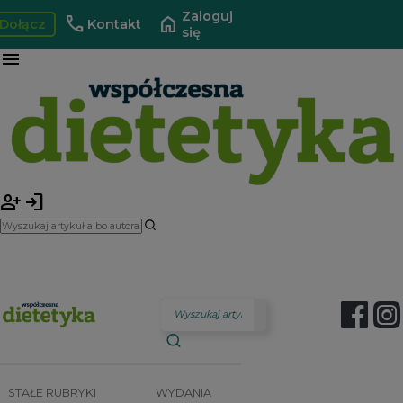
Zaloguj
call
home
Dołącz
Kontakt
się
menu
person_add
login
STAŁE RUBRYKI
WYDANIA