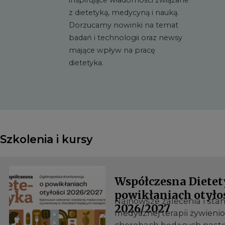
z dietetyką, medycyną i nauką.
Dorzucamy nowinki na temat
badań i technologii oraz newsy
mające wpływ na pracę
dietetyka.
Szkolenia i kursy
Współczesna Dietet
powikłaniach otyło
Najnowsze zalecenia i sta
2026/2027
medycznej terapii żywieni
chorobach będących nas