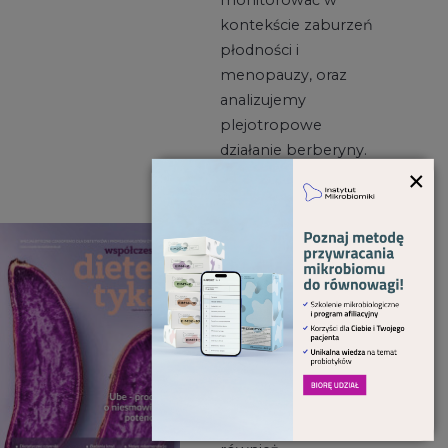
monitorować w
kontekście zaburzeń
płodności i
menopauzy, oraz
analizujemy
plejotropowe
działanie berberyny.
×
Rozprawiamy się z
faktami i mitami na
temat stosowania
preparatów
kolagenu, a także
szczegółowo
omawiamy
najnowsze wytyczne
dotyczące żywienia w
onkologii.
Przyglądamy się