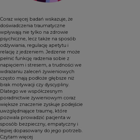
w sposób bezpieczny,
empatyczny i lepiej
dopasowany do jego
Coraz więcej badań wskazuje, że
potrzeb.
doświadczenia traumatyczne
wpływają nie tylko na zdrowie
psychiczne, lecz także na sposób
odżywiania, regulację apetytu i
relację z jedzeniem. Jedzenie może
pełnić funkcję radzenia sobie z
napięciem i stresem, a trudności we
wdrażaniu zaleceń żywieniowych
często mają podłoże głębsze niż
brak motywacji czy dyscypliny.
Dlatego we współczesnym
poradnictwie żywieniowym coraz
większe znaczenie zyskuje podejście
uwzględniające traumę, które
pozwala prowadzić pacjenta w
sposób bezpieczny, empatyczny i
lepiej dopasowany do jego potrzeb.
Czytam więcej