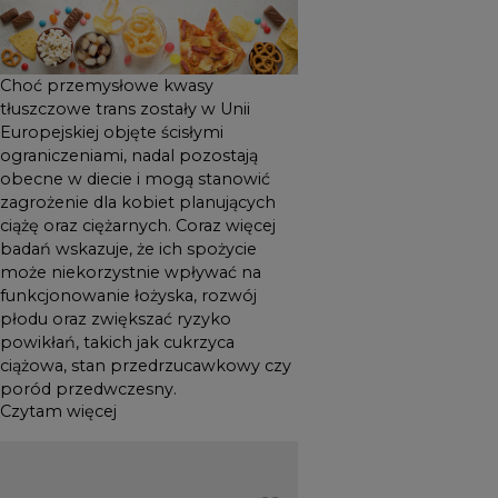
zwiększać ryzyko powikłań,
takich jak cukrzyca ciążowa,
stan przedrzucawkowy czy
Choć przemysłowe kwasy
poród przedwczesny.
tłuszczowe trans zostały w Unii
Europejskiej objęte ścisłymi
ograniczeniami, nadal pozostają
obecne w diecie i mogą stanowić
zagrożenie dla kobiet planujących
ciążę oraz ciężarnych. Coraz więcej
badań wskazuje, że ich spożycie
może niekorzystnie wpływać na
funkcjonowanie łożyska, rozwój
płodu oraz zwiększać ryzyko
powikłań, takich jak cukrzyca
ciążowa, stan przedrzucawkowy czy
poród przedwczesny.
Czytam więcej