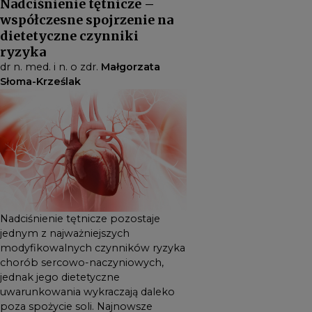
Nadciśnienie tętnicze –
dietetyczne uwarunkowania
współczesne spojrzenie na
wykraczają daleko poza
dietetyczne czynniki
spożycie soli. Najnowsze
ryzyka
badania wskazują, że istotną
dr n. med. i n. o zdr.
Małgorzata
rolę odgrywają również
Słoma-Krześlak
jakość spożywanych
węglowodanów, stężenie
kwasu moczowego,
insulinooporność oraz skład
mikrobioty jelitowej,
wpływając na regulację
ciśnienia tętniczego różnymi
Nadciśnienie tętnicze pozostaje
mechanizmami. Lepsze
jednym z najważniejszych
zrozumienie tych zależności
modyfikowalnych czynników ryzyka
pozwala spojrzeć na
chorób sercowo-naczyniowych,
dietoterapię nadciśnienia
jednak jego dietetyczne
szerzej i precyzyjniej
uwarunkowania wykraczają daleko
poza spożycie soli. Najnowsze
dopasować zalecenia do