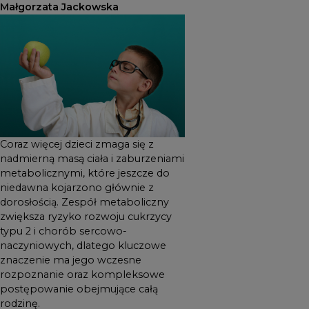
Małgorzata Jackowska
2 i chorób sercowo-
naczyniowych, dlatego
kluczowe znaczenie ma jego
wczesne rozpoznanie oraz
kompleksowe postępowanie
obejmujące całą rodzinę.
Coraz więcej dzieci zmaga się z
nadmierną masą ciała i zaburzeniami
metabolicznymi, które jeszcze do
niedawna kojarzono głównie z
dorosłością. Zespół metaboliczny
zwiększa ryzyko rozwoju cukrzycy
typu 2 i chorób sercowo-
naczyniowych, dlatego kluczowe
znaczenie ma jego wczesne
rozpoznanie oraz kompleksowe
postępowanie obejmujące całą
rodzinę.