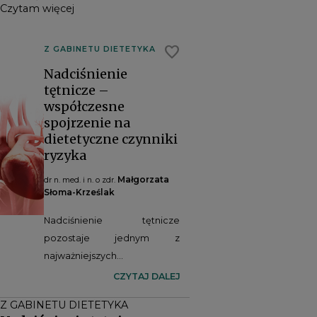
Czytam więcej
favorite
Z GABINETU DIETETYKA
Nadciśnienie
tętnicze –
współczesne
spojrzenie na
dietetyczne czynniki
ryzyka
Małgorzata
dr n. med. i n. o zdr.
Słoma-Krześlak
Nadciśnienie tętnicze
pozostaje jednym z
najważniejszych
modyfikowalnych czynników
CZYTAJ DALEJ
ryzyka chorób sercowo-
Z GABINETU DIETETYKA
naczyniowych, jednak jego