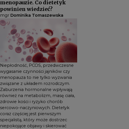
menopauzie. Co dietetyk
metabolizm, masę ciała,
powinien wiedzieć?
zdrowie kości i ryzyko chorób
mgr
Dominika Tomaszewska
sercowo-naczyniowych.
Dietetyk coraz częściej jest
pierwszym specjalistą, który
może dostrzec niepokojące
objawy i skierować pacjentkę
na odpowiednią diagnostykę.
Niepłodność, PCOS, przedwczesne
wygasanie czynności jajników czy
menopauza to nie tylko wyzwania
związane z układem rozrodczym.
Zaburzenia hormonalne wpływają
również na metabolizm, masę ciała,
zdrowie kości i ryzyko chorób
sercowo-naczyniowych. Dietetyk
coraz częściej jest pierwszym
specjalistą, który może dostrzec
niepokojące objawy i skierować