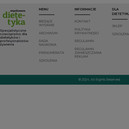
MENU
INFORMACJE
DLA
DIETETYK
BIEŻĄCE
KONTAKT
WYDANIE
SKLEP
POLITYKA
Specjalistyczne
ARCHIWUM
PRYWATNOŚCI
czasopismo dla
SZKOLENI
dietetyków i
profesjonalistów
RADA
REGULAMIN
żywienia
NAUKOWA
REGULAMIN
PRENUMERATA
ZAMIESZCZANIA
REKLAM
SZKOLENIA
© 2024. All Rights Reserved