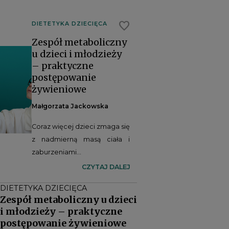
favorite
DIETETYKA DZIECIĘCA
Zespół metaboliczny
u dzieci i młodzieży
– praktyczne
postępowanie
żywieniowe
Małgorzata Jackowska
Coraz więcej dzieci zmaga się
z nadmierną masą ciała i
zaburzeniami
metabolicznymi, które
CZYTAJ DALEJ
jeszcze do niedawna
DIETETYKA DZIECIĘCA
kojarzono głównie z
Zespół metaboliczny u dzieci
dorosłością. Zespół
i młodzieży – praktyczne
metaboliczny zwiększa
postępowanie żywieniowe
ryzyko rozwoju cukrzycy typu