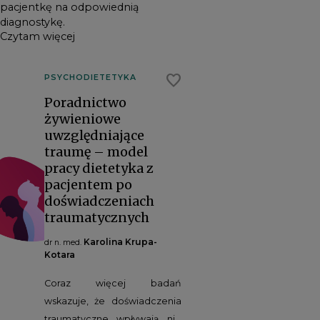
pacjentkę na odpowiednią
diagnostykę.
Czytam więcej
favorite
PSYCHODIETETYKA
Poradnictwo
żywieniowe
uwzględniające
traumę – model
pracy dietetyka z
pacjentem po
doświadczeniach
traumatycznych
Karolina Krupa-
dr n. med.
Kotara
Coraz więcej badań
wskazuje, że doświadczenia
traumatyczne wpływają nie