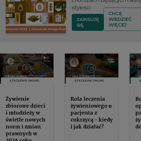
otyłości
CHCĘ
WIEDZIEĆ
ZAPISUJĘ
WIĘCEJ
SIĘ
SZKOLENIE ONLINE
SZKOLENIE ONLINE
Żywienie
Rola leczenia
Ro
zbiorowe dzieci
żywieniowego u
op
i młodzieży w
pacjenta z
p
świetle nowych
cukrzycą - kiedy
ż
norm i zmian
i jak działać?
do
prawnych w
2026 roku