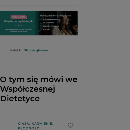
RADA NAUKOWA
PRENUMERATA
SZKOLENIA
SKLEP
Jesteś tu:
Strona główna
O tym się mówi we
Współczesnej
Dietetyce
favorite
CIĄŻA, KARMIENIE,
PŁODNOŚĆ