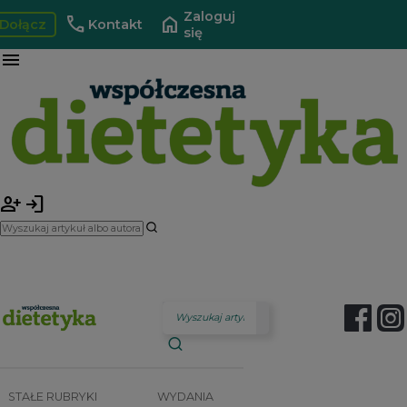
Zaloguj
call
home
Dołącz
Kontakt
się
menu
person_add
login
STAŁE RUBRYKI
WYDANIA