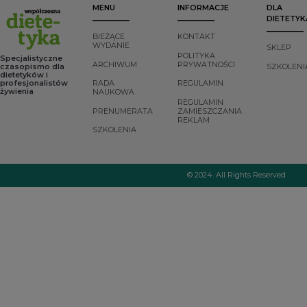
MENU
INFORMACJE
DLA
DIETETYK
BIEŻĄCE
KONTAKT
WYDANIE
SKLEP
POLITYKA
Specjalistyczne
ARCHIWUM
PRYWATNOŚCI
czasopismo dla
SZKOLENI
dietetyków i
profesjonalistów
RADA
REGULAMIN
żywienia
NAUKOWA
REGULAMIN
PRENUMERATA
ZAMIESZCZANIA
REKLAM
SZKOLENIA
© 2024. All Rights Reserved