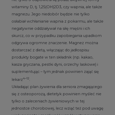
witaminy D, tj. 1,25(OH)2D3, czy wapnia, ale także
magnezu. Jego niedobór będzie nie tylko
osłabiał wchłanianie wapnia z pokarmu, ale także
negatywnie oddziaływał na siłę mięśni i ich
skurcz, co w przypadku zapobiegania upadkom
odgrywa ogromne znaczenie. Magnez można
dostarczać z dietą, włączając do jadłospisu
produkty bogate w ten składnik (np. kakao,
kasza gryczana, pestki dyni, orzechy laskowe) i
suplementując – tym jednak powinien zająć się
4–12
lekarz
.
Układając plan żywienia dla seniora zmagającego
się z osteoporozą, dietetyk powinien myśleć nie
tylko o zaleceniach żywieniowych w tej
jednostce chorobowej, lecz wziąć też pod uwagę