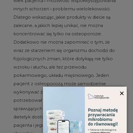
wiek pacjenta i możliwość współwystępowania
innych schorzeń i problemu wielolekowości.
Dlatego wskazując, jakie produkty w diecie są
zalecane, a jakich lepiej unikać, nie można
koncentrować się tylko na osteoporozie.
Dodatkowo nie można zapomnieć o tym, że
wraz ze starzeniem się organizmu dochodzi do
fizjologicznych zmian, które dotykają nie tylko
wzroku i słuchu, ale też przewodu
pokarmowego, układu mięśniowego. Jeden
pacjent z osteoporozą może samodzielnie
×
wykonywać zalecenia dietetyczne, inny będzie
potrzebował pomocy osób bliskich
sprawujących nad nim opiekę. Ważne jest, by
dietetyk dostosował zalecenia do stanu zdrowia
pacjenta i jego poziomu samodzielności w