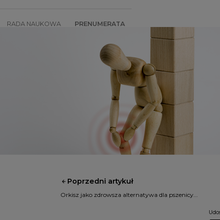
RADA NAUKOWA
PRENUMERATA
SZKOLENIA
SKLEP
Poprzedni artykuł
Orkisz jako zdrowsza alternatywa dla pszenicy...
Udos