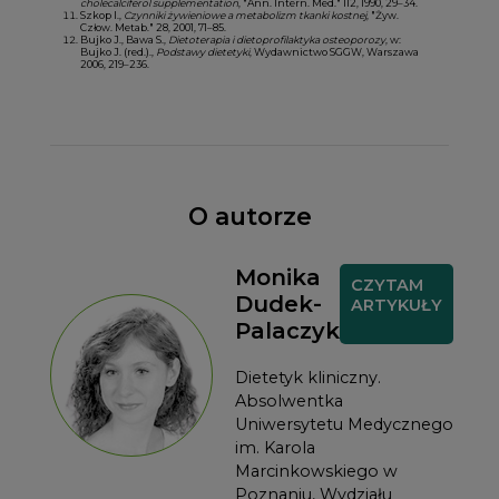
cholecalciferol supplementation
, "Ann. Intern. Med." 112, 1990, 29–34.
Szkop I.,
Czynniki żywieniowe a metabolizm tkanki kostnej
, "Żyw.
Człow. Metab." 28, 2001, 71–85.
Bujko J., Bawa S.,
Dietoterapia i dietoprofilaktyka osteoporozy
, w:
Bujko J. (red.).,
Podstawy dietetyki
, Wydawnictwo SGGW, Warszawa
2006, 219–236.
O autorze
Monika
CZYTAM
Dudek-
ARTYKUŁY
Palaczyk
Dietetyk kliniczny.
Absolwentka
Uniwersytetu Medycznego
im. Karola
Marcinkowskiego w
Poznaniu, Wydziału