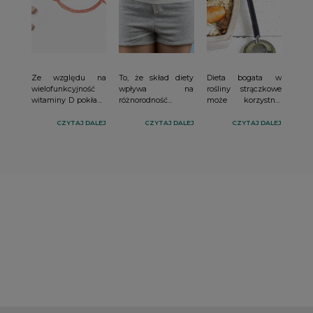
Ze względu na
To, że skład diety
Dieta bogata w
wielofunkcyjność
wpływa na
rośliny strączkowe
witaminy D pokłada
różnorodność
może korzystnie
się wiele nadziei w
mikrobioty w
oddziaływać na
jej korzystnym
naszych jelitach jest
nasze zdrowie.
CZYTAJ DALEJ
CZYTAJ DALEJ
CZYTAJ DALEJ
działaniu w
już faktem. Okazuje
Pojawiły się nowe
łagodzeniu objawów
się, że wpływ na to
doniesieni naukowe
chorobowych. Coraz
kto i w jakiej ilości
na temat ich
więcej doniesień
zamieszkuje nasze
wpływu na choroby
mówi o jej
jelita, mogą mieć
nowotworowe.
prozdrowotnych
również składniki
właściwościach w
mineralne.
wielu obszarach
medycyny.