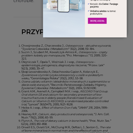
chorobie.
PRZYPISY
Chwojnowska Z., Charzewska J.,
Osteoporoza – aktualne wyzwanie
,
"Żywienie Człowieka i Metabolizm" 35(2), 2008, 151–184.
Suzin J., Szubert M., Kowalczyk-Amico K.,
Osteoporoza – częsty
problem kobiety po menopauzie
, "Prz. Menopauz." 13, 2009, 320–
323.
Olejniczak T., Opala T., Woźniak J. i wsp.,
Osteoporoza –
epidemiologia, patogeneza, diagnostyka i leczenie
, "Przew. Lek"
9(23), 2000, 39–47.
Skop-Lewandowska A., Ostachowska-Gąsior A., Kolarzyk E.,
Żywieniowe czynniki ryzyka osteoporozy u osób w podeszłym
wieku
, "Gerontologia Polska" 20(2), 2012, 53–58.
Ocena udziału witamin i składników mineralnych z suplementów w
diecie osób starszych
, "Roczniki Państwowego Zakładu Higieny,
Żywienie Człowieka i Metabolizm" 55(1), 2004, 51.ISO 690.
Grant A.M., Avenell A., Campbell M.K. i wsp.,
RECORD Trial Group.
Oral vitamin D3 and calcium for secondary prevention of low-
trauma fractures in elderly people (Randomised Evaluation of
Calcium or Vitamin D, RECORD): a randomised placebo-controlled
trial
, "Lancet" 365(9471), 2005, 1621–1628.
Heike A. i wsp.,
Effect of Vitamin D on Falls
, "JAMA" 291, 2004, 1999–
2006.
Heaney R.P.,
Calcium, dairy products and osteoporosis
, "J. Am. Coll.
Nutr." 19(2), 2000, 83–99.
Flynn A.,
The role of dietary calcium in bone health
, "Proc. Nutr. Soc."
62(4), 2003, 851–858.
Orwell E.S., Oviatt S.K., McClung M.R., Deftos L.J., Sexton G.,
The rate
of bone mineral loss in normal men and the effects of calcium and