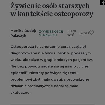
Żywienie osób starszych
w kontekście osteoporozy
Monika Dudek-
08-01-
favorite
ŻYWIENIE OSÓB
15/2018
STARSZYCH
Palaczyk
2018
Osteoporoza to schorzenie coraz częściej
diagnozowane nie tylko u osób w podeszłym
wieku, ale także w grupie młodych pacjentów.
Nie bez powodu nadaje się jej miano „cichej
epidemii”. Niestety poświęca się temu
problemowi zbyt mało uwagi, a prowadzone
działania profilaktyczne nadal są mało
skuteczne.