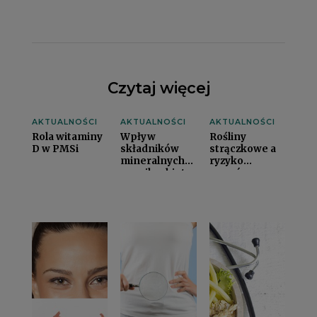
Czytaj więcej
AKTUALNOŚCI
AKTUALNOŚCI
AKTUALNOŚCI
Rola witaminy
Wpływ
Rośliny
D w PMSi
składników
strączkowe a
mineralnych
ryzyko
na mikrobiotę
zgonów z
jelitowąi
powodu
nowotworówi