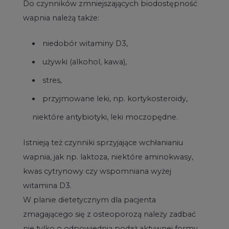
Do czynników zmniejszających biodostępność
wapnia należą także:
niedobór witaminy D3,
używki (alkohol, kawa),
stres,
przyjmowane leki, np. kortykosteroidy,
niektóre antybiotyki, leki moczopędne.
Istnieją też czynniki sprzyjające wchłanianiu
wapnia, jak np. laktoza, niektóre aminokwasy,
kwas cytrynowy czy wspomniana wyżej
witamina D3.
W planie dietetycznym dla pacjenta
zmagającego się z osteoporozą należy zadbać
nie tylko o odpowiednią podaż aktywnej formy