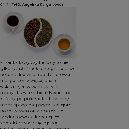
– od kofeiny po polifenole i L-
dr n. med.
Angelika Kargulewicz
teaninę – mogą sprzyjać
lepszym funkcjom
poznawczym oraz zmniejszać
ryzyko rozwoju demencji. W
kontekście starzejącego się
społeczeństwa nawet tak
proste elementy stylu życia
jak wybór napoju mogą mieć
Filiżanka kawy czy herbaty to nie
znaczenie dla utrzymania
tylko rytuał i źródło energii, ale także
sprawności umysłowej na
potencjalne wsparcie dla zdrowia
długie lata.
mózgu. Coraz więcej badań
wskazuje, że zawarte w tych
napojach związki bioaktywne – od
kofeiny po polifenole i L-teaninę –
mogą sprzyjać lepszym funkcjom
poznawczym oraz zmniejszać
ryzyko rozwoju demencji. W
kontekście starzejącego się
społeczeństwa nawet tak proste