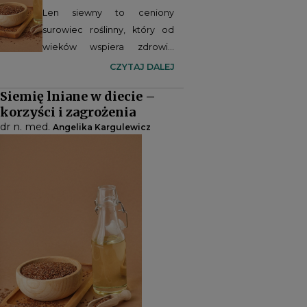
Len siewny to ceniony
surowiec roślinny, który od
wieków wspiera zdrowie
układu pokarmowego. Dzięki
CZYTAJ DALEJ
zawartości błonnika,
Siemię lniane w diecie –
lignanów i kwasów omega-3
korzyści i zagrożenia
wykazuje działanie
dr n. med.
Angelika Kargulewicz
przeciwzapalne, osłaniające,
a także wspomaga pracę
serca i metabolizm.
Współczesne badania
potwierdzają jego szeroki
potencjał prozdrowotny,
choć przypominają też o
konieczności świadomego i
umiarkowanego stosowania.