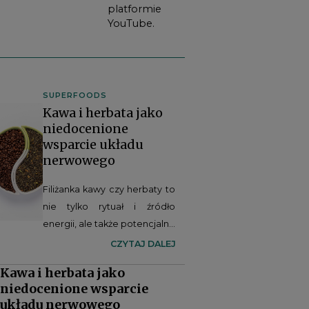
platformie
YouTube.
SUPERFOODS
Kawa i herbata jako
niedocenione
wsparcie układu
nerwowego
Filiżanka kawy czy herbaty to
nie tylko rytuał i źródło
energii, ale także potencjalne
wsparcie dla zdrowia mózgu.
CZYTAJ DALEJ
Coraz więcej badań
Kawa i herbata jako
wskazuje, że zawarte w tych
niedocenione wsparcie
napojach związki bioaktywne
układu nerwowego