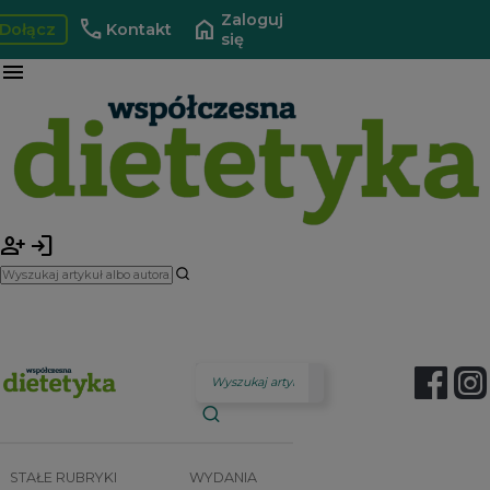
Zaloguj
call
home
Dołącz
Kontakt
się
menu
person_add
login
STAŁE RUBRYKI
WYDANIA