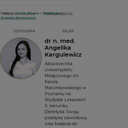
Jesteś tu:
Strona główna
->
Redakcja
->
RADA NAUKOWA
PRENUMERATA
Angelika Kargulewicz
SZKOLENIA
SKLEP
dr n. med.
Angelika
Kargulewicz
Absolwentka
Uniwersytetu
Medycznego im.
Karola
Marcinkowskiego w
Poznaniu na
Wydziale Lekarskim
II, kierunku
Dietetyka. Swoją
praktykę zawodową
oraz badania do