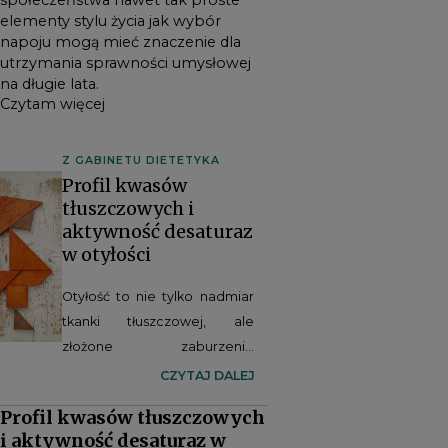
elementy stylu życia jak wybór
napoju mogą mieć znaczenie dla
utrzymania sprawności umysłowej
na długie lata.
Czytam więcej
Z GABINETU DIETETYKA
Profil kwasów
tłuszczowych i
aktywność desaturaz
w otyłości
Otyłość to nie tylko nadmiar
tkanki tłuszczowej, ale
złożone zaburzenie
metaboliczne, w którym
CZYTAJ DALEJ
kluczową rolę odgrywa
Profil kwasów tłuszczowych
przemiana lipidów. Coraz
i aktywność desaturaz w
więcej dowodów wskazuje,