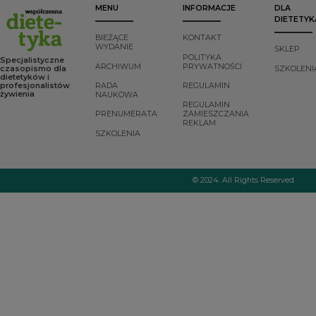
MENU
INFORMACJE
DLA
DIETETYK
BIEŻĄCE
KONTAKT
WYDANIE
SKLEP
POLITYKA
Specjalistyczne
ARCHIWUM
PRYWATNOŚCI
czasopismo dla
SZKOLENI
dietetyków i
profesjonalistów
RADA
REGULAMIN
żywienia
NAUKOWA
REGULAMIN
PRENUMERATA
ZAMIESZCZANIA
REKLAM
SZKOLENIA
© 2024. All Rights Reserved