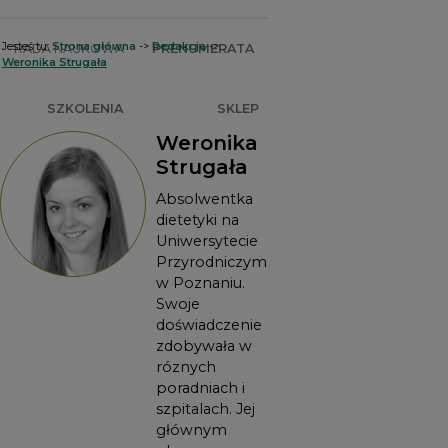
Jesteś tu:
Strona główna
->
Redakcja
->
RADA NAUKOWA
PRENUMERATA
Weronika Strugała
SZKOLENIA
SKLEP
Weronika
Strugała
Absolwentka
dietetyki na
Uniwersytecie
Przyrodniczym
w Poznaniu.
Swoje
doświadczenie
zdobywała w
róznych
poradniach i
szpitalach. Jej
głównym