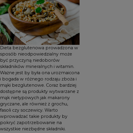
produkty wytwarzane z mąk
nietypowych jak makarony
gryczane, ale również z
grochu, fasoli czy soczewicy.
Warto wprowadzać takie
produkty by pokryć
Dieta bezglutenowa prowadzona w
zapotrzebowanie na
sposób nieodpowiedzialny może
wszystkie niezbędne
być przyczyną niedoborów
składniki. Poniższy jadłospis
składników mineralnych i witamin.
jest przykładem jak
Ważne jest by była ona urozmaicona
i bogada w różnego rodzaju zboża i
urozmaicić posiłki by nie
mąki bezglutenowe. Coraz bardziej
bazowały one na
dostępne są produkty wytwarzane z
wysokoprzetworzonych
mąk nietypowych jak makarony
produktach bezglutenowych.
gryczane, ale również z grochu,
fasoli czy soczewicy. Warto
wprowadzać takie produkty by
pokryć zapotrzebowanie na
wszystkie niezbędne składniki.