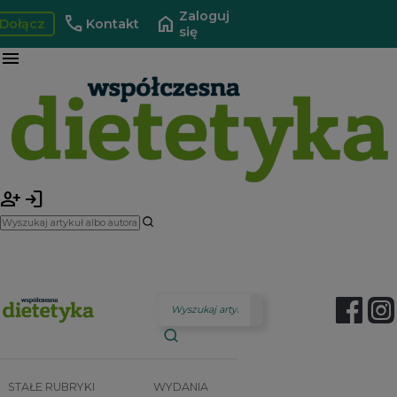
Zaloguj
call
home
Dołącz
Kontakt
się
menu
person_add
login
STAŁE RUBRYKI
WYDANIA