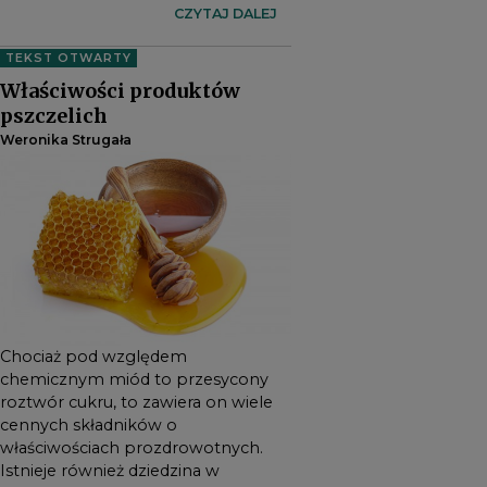
zawiera on wiele cennych
CZYTAJ DALEJ
składników o właściwościach
TEKST OTWARTY
prozdrowotnych. Istnieje
Właściwości produktów
również dziedzina w
pszczelich
medycynie alternatywnej
Weronika Strugała
zwana apiterapią, która
wykorzystuje miody w celach
leczniczych.
Chociaż pod względem
chemicznym miód to przesycony
roztwór cukru, to zawiera on wiele
cennych składników o
właściwościach prozdrowotnych.
Istnieje również dziedzina w