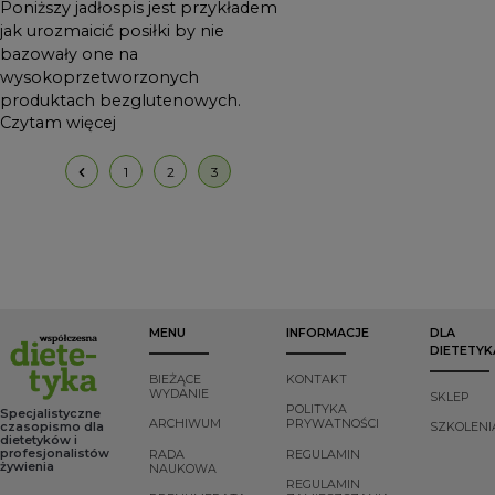
Poniższy jadłospis jest przykładem
jak urozmaicić posiłki by nie
bazowały one na
wysokoprzetworzonych
produktach bezglutenowych.
Czytam więcej
1
2
3
MENU
INFORMACJE
DLA
DIETETYK
BIEŻĄCE
KONTAKT
WYDANIE
SKLEP
POLITYKA
Specjalistyczne
ARCHIWUM
PRYWATNOŚCI
czasopismo dla
SZKOLENI
dietetyków i
profesjonalistów
RADA
REGULAMIN
żywienia
NAUKOWA
REGULAMIN