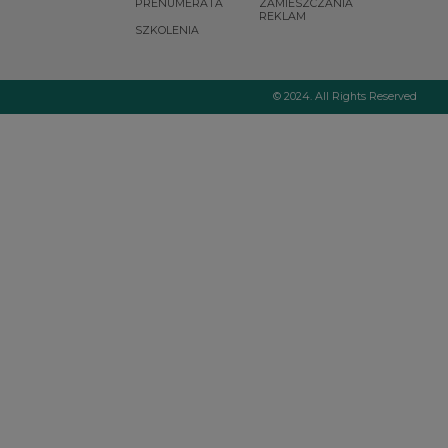
PRENUMERATA
ZAMIESZCZANIA
REKLAM
SZKOLENIA
© 2024. All Rights Reserved