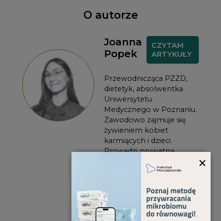
O autorze
Joanna
CZYTAM
Popek
ARTYKUŁY
Przewodnicząca PZZD,
dietetyk, absolwentka
Uniwersytetu
Medycznego w Poznaniu.
Zawodowo zajmuje się
żywieniem kobiet
karmiących i dzieci.
Prowadzi prywatną
×
praktykę w Poznaniu,
gdzie również
współpracuje ze szkołami
rodzenia. Jest też
pracownikiem
Uniwersytetu