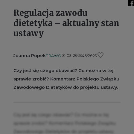
Regulacja zawodu
dietetyka – aktualny stan
ustawy
favorite
Joanna Popek
01-03-2023
PRAWO
46/2023
Czy jest się czego obawiać? Co można w tej
sprawie zrobić? Komentarz Polskiego Związku
Zawodowego Dietetyków do projektu ustawy.
Czy jest się czego obawiać? Co można w tej
sprawie zrobić? Komentarz Polskiego Związku
Zawodowego Dietetyków do projektu ustawy.