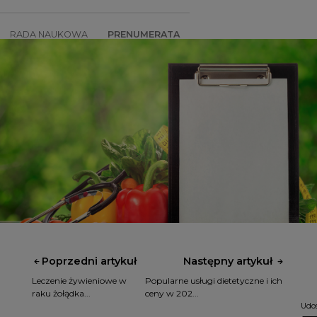
RADA NAUKOWA
PRENUMERATA
SZKOLENIA
SKLEP
Poprzedni artykuł
Następny artykuł
Leczenie żywieniowe w
Popularne usługi dietetyczne i ich
raku żołądka...
ceny w 202...
Udos