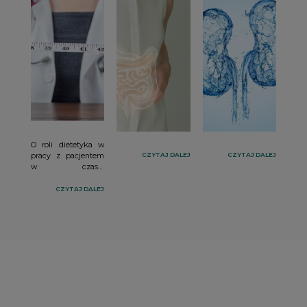
O roli dietetyka w
CZYTAJ DALEJ
CZYTAJ DALEJ
pracy z pacjentem
w czasie
farmakoterapii oraz
z pacjentem
CZYTAJ DALEJ
zakwalifikowanym
do operacyjnego
leczenia choroby
otyłościowej
rozmawiamy z
dr n.
o zdr. Matyldą
Kręgielską-
Narożną
–
współtwórczynią
najnowszych