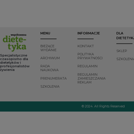
zaleceń Polskiego
Towarzystwa
Leczenia Otyłości,
dietetykiem
klinicznym,
promotorem
zdrowia, adiunktem
MENU
INFORMACJE
DLA
w Katedrze
DIETETYK
Leczenia Otyłości,
Zaburzeń
BIEŻĄCE
KONTAKT
Metabolicznych i
WYDANIE
SKLEP
Dietetyki Klinicznej
POLITYKA
Specjalistyczne
ARCHIWUM
PRYWATNOŚCI
Uniwersytetu
czasopismo dla
SZKOLENI
dietetyków i
Medycznego im.
profesjonalistów
RADA
REGULAMIN
Karola
żywienia
NAUKOWA
Marcinkowskiego w
REGULAMIN
Poznaniu.
PRENUMERATA
ZAMIESZCZANIA
REKLAM
SZKOLENIA
© 2024. All Rights Reserved