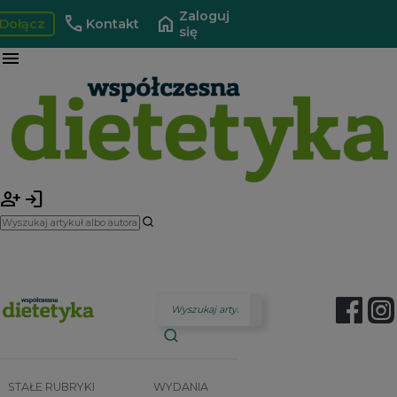
Zaloguj
call
home
Dołącz
Kontakt
się
menu
person_add
login
STAŁE RUBRYKI
WYDANIA