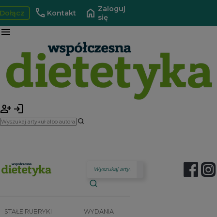
Zaloguj
call
home
Dołącz
Kontakt
się
menu
person_add
login
STAŁE RUBRYKI
WYDANIA