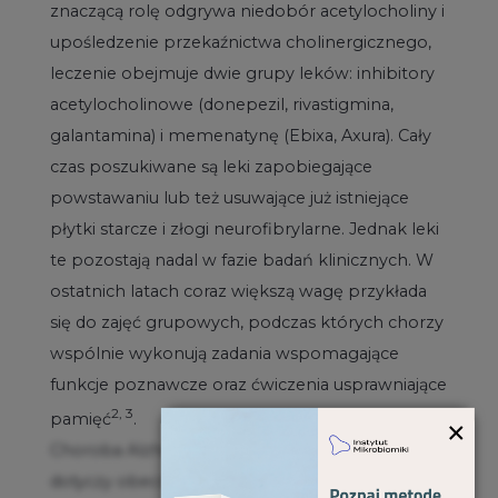
znaczącą rolę odgrywa niedobór acetylocholiny i
upośledzenie przekaźnictwa cholinergicznego,
leczenie obejmuje dwie grupy leków: inhibitory
acetylocholinowe (donepezil, rivastigmina,
galantamina) i memenatynę (Ebixa, Axura). Cały
czas poszukiwane są leki zapobiegające
powstawaniu lub też usuwające już istniejące
płytki starcze i złogi neurofibrylarne. Jednak leki
te pozostają nadal w fazie badań klinicznych. W
ostatnich latach coraz większą wagę przykłada
się do zajęć grupowych, podczas których chorzy
wspólnie wykonują zadania wspomagające
funkcje poznawcze oraz ćwiczenia usprawniające
2, 3
×
pamięć
.
Choroba Alzheimera (ang.
Alzheimer’s disease
)
dotyczy obecnie ponad 30 milionów osób na