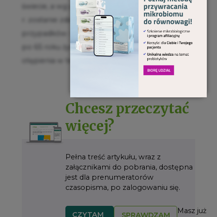
świecie, a wg prognoz demograficznych do 2050
r. zostanie zdiagnozowanych ponad 115 miliona
przypadków. Choroba ta dotyka głównie osoby
po 65 roku życia i jest najczęstszą przyczyną
otępienia w tej grupie wiekowej.
Chcesz przeczytać
więcej?
Pełna treść artykułu, wraz z
załącznikami do pobrania, dostępna
jest dla prenumeratorów
czasopisma, po zalogowaniu się.
Masz już
CZYTAM
SPRAWDZAM