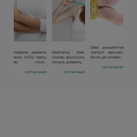
Obok powszechnie
Atopowe zapalenie
Nadmierny stres,
znanych zaburzeń,
skóry (AZS) należy
choroby psychiczne,
takich jak anoreksja
do chorób
nerwice, problemy z
czy bulimia,
przewlekłych. Jest
akceptacją siebie i
pojawiają się nowe,
CZYTAJ DALEJ
często nawracającą
swojego ciała
mniej znane, lecz
CZYTAJ DALEJ
CZYTAJ DALEJ
dermatozą zapalną.
ujawniają się
równie
AZS odznacza się
również w jamie
niebezpieczne dla
przede wszystkim
ustnej.
zdrowia. W artykule
uporczywym
opisano
świądem i typowym
nieklasyfikowane do
dla tej jednostki
tej pory jednostki
chorobowej
związane z
rozmieszczeniem
nieprawidłowymi
oraz morfologią
wzorcami
zmian.
odżywiania się.