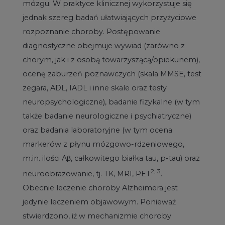
mózgu. W praktyce klinicznej wykorzystuje się
jednak szereg badań ułatwiających przyżyciowe
rozpoznanie choroby. Postępowanie
diagnostyczne obejmuje wywiad (zarówno z
chorym, jak i z osobą towarzyszącą/opiekunem),
ocenę zaburzeń poznawczych (skala MMSE, test
zegara, ADL, IADL i inne skale oraz testy
neuropsychologiczne), badanie fizykalne (w tym
także badanie neurologiczne i psychiatryczne)
oraz badania laboratoryjne (w tym ocena
markerów z płynu mózgowo-rdzeniowego,
m.in. ilości Aβ, całkowitego białka tau, p-tau) oraz
2, 3
neuroobrazowanie, tj. TK, MRI, PET
.
Obecnie leczenie choroby Alzheimera jest
jedynie leczeniem objawowym. Ponieważ
stwierdzono, iż w mechanizmie choroby