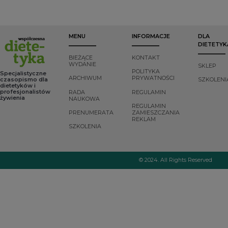
MENU
INFORMACJE
DLA
DIETETYK
BIEŻĄCE
KONTAKT
WYDANIE
SKLEP
POLITYKA
Specjalistyczne
ARCHIWUM
PRYWATNOŚCI
czasopismo dla
SZKOLENI
dietetyków i
profesjonalistów
RADA
REGULAMIN
żywienia
NAUKOWA
REGULAMIN
PRENUMERATA
ZAMIESZCZANIA
REKLAM
SZKOLENIA
© 2024. All Rights Reserved