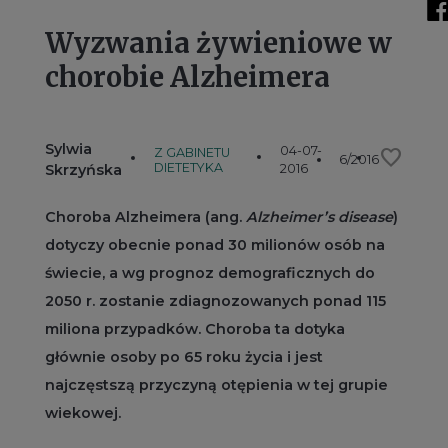
Wyzwania żywieniowe w
chorobie Alzheimera
Sylwia
04-07-
favorite
Z GABINETU
6/2016
DIETETYKA
Skrzyńska
2016
Choroba Alzheimera (ang.
Alzheimer’s disease
)
dotyczy obecnie ponad 30 milionów osób na
świecie, a wg prognoz demograficznych do
2050 r. zostanie zdiagnozowanych ponad 115
miliona przypadków. Choroba ta dotyka
głównie osoby po 65 roku życia i jest
najczęstszą przyczyną otępienia w tej grupie
wiekowej.