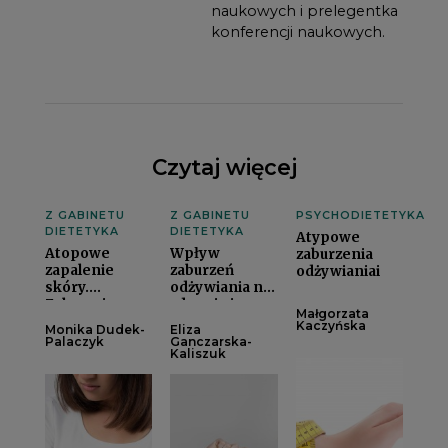
naukowych i prelegentka
konferencji naukowych.
Czytaj więcej
Z GABINETU
Z GABINETU
PSYCHODIETETYKA
DIETETYKA
DIETETYKA
Atypowe
Atopowe
Wpływ
zaburzenia
zapalenie
zaburzeń
odżywianiai
skóry.
odżywiania na
Zalecenia
zdrowie jamy
Małgorzata
dietetycznei
ustneji
Kaczyńska
Monika Dudek-
Eliza
Palaczyk
Ganczarska-
Kaliszuk