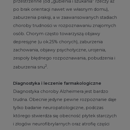
przestrzenne (od „gubienia i szukania” rzeczy aż
po brak orientacji nawet we własnym domu),
zaburzenia praksji, a w zaawansowanych stadiach
choroby trudności w rozpoznawaniu znajomych
osób. Chorym często towarzyszą objawy
depresyjne (u ok.25% chorych), zaburzenia
zachowania, objawy psychotyczne, urojenia,
zespoły błędnego rozpoznawania, pobudzenia i
2
zaburzenia snu
.
Diagnostyka i leczenie farmakologiczne
Diagnostyka choroby Alzheimera jest bardzo
trudna. Obecnie jedyne pewne rozpoznanie daje
tylko badanie neuropatologiczne, podczas
którego stwierdza się obecność płytek starczych
i złogów neurofibrylarnych oraz atrofię części