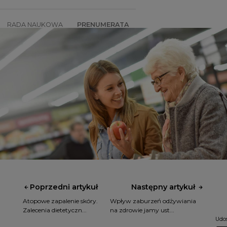
RADA NAUKOWA
PRENUMERATA
SZKOLENIA
SKLEP
Poprzedni artykuł
Następny artykuł
Atopowe zapalenie skóry.
Wpływ zaburzeń odżywiania
Zalecenia dietetyczn...
na zdrowie jamy ust...
Udos