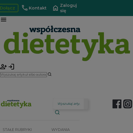
Zaloguj
call
home
Dołącz
Kontakt
się
menu
person_add
login
STAŁE RUBRYKI
WYDANIA