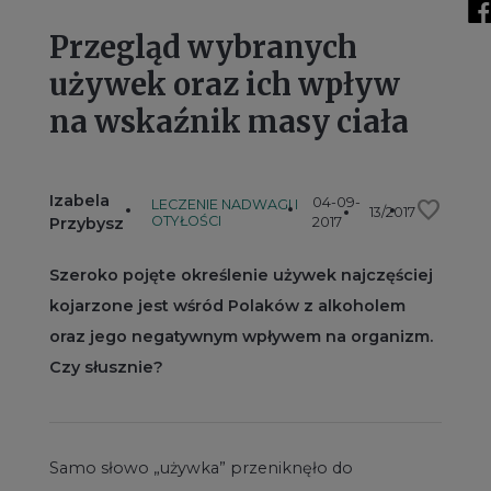
Przegląd wybranych
używek oraz ich wpływ
na wskaźnik masy ciała
Izabela
04-09-
favorite
LECZENIE NADWAGI I
13/2017
OTYŁOŚCI
Przybysz
2017
Szeroko pojęte określenie używek najczęściej
kojarzone jest wśród Polaków z alkoholem
oraz jego negatywnym wpływem na organizm.
Czy słusznie?
Samo słowo „używka” przeniknęło do