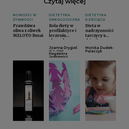
Czytaj więcej
NOWOŚCI W
DIETETYKA
DIETETYKA
ŻYWNOŚCI
ONKOLOGICZNA
DZIECIĘCA
Prawdziwa
Rola diety w
Dieta w
oliwa z oliwek
profilaktyce i
nadczynności
MELOTO Busai
leczeniu
tarczycy u
chorych na
dziecii
nowotwory
Joanna Drygiel
Monika Dudek-
,
piersii
dr n. med.
Palaczyk
Magdalena
Jodkiewicz