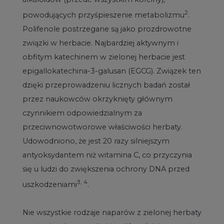
2
powodujących przyśpieszenie metabolizmu
.
Polifenole postrzegane są jako prozdrowotne
związki w herbacie. Najbardziej aktywnym i
obfitym katechinem w zielonej herbacie jest
epigallokatechina-3-galusan (EGCG). Związek ten
dzięki przeprowadzeniu licznych badań został
przez naukowców okrzyknięty głównym
czynnikiem odpowiedzialnym za
przeciwnowotworowe właściwości herbaty.
Udowodniono, że jest 20 razy silniejszym
antyoksydantem niż witamina C, co przyczynia
się u ludzi do zwiększenia ochrony DNA przed
3, 4
uszkodzeniami
.
Nie wszystkie rodzaje naparów z zielonej herbaty