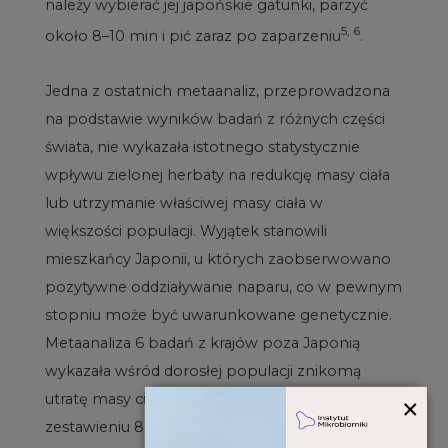
należy wybierać jej japońskie gatunki, parzyć
5, 6
około 8–10 min i pić zaraz po zaparzeniu
.
Jedna z ostatnich metaanaliz, przeprowadzona
na podstawie wyników badań z różnych części
świata, nie wykazała istotnego statystycznie
wpływu zielonej herbaty na redukcję masy ciała
lub utrzymanie właściwej masy ciała w
większości populacji. Wyjątek stanowili
mieszkańcy Japonii, u których zaobserwowano
pozytywne oddziaływanie naparu, co w pewnym
stopniu może być uwarunkowane genetycznie.
Metaanaliza 6 badań z krajów poza Japonią
wykazała wśród dorosłej populacji znikomą
×
utratę masy ciała (średnio 0,04 kg), natomiast po
zestawieniu 8 badań przeprowadzonych w