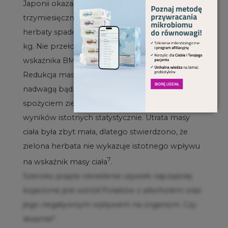
Japonii okazało się, że po systematycznym
trzymiesięcznym spożyciu naparu zielonej
herbaty spadek masy ciała wahał się od 0,2 do 3,5
kg. Nie przełożyło się to istotnie na wartość
wskaźnika BMI, obwód talii oraz wskaźnik WHR.
Redukcja masy ciała wśród dorosłych osób z
nadwagą bądź otyłością, związana z regularnym
spożyciem zielonej herbaty, nie wykazała
wyników istotnych statystycznie. Utrata masy
ciała była zbyt mała, dlatego stwierdzono, że
zielona herbata nie wykazuje istotnego wpływu
7
na wskaźnik masy ciała
.
Szeroko pojęte określenie używek najczęściej
kojarzone jest wśród Polaków z alkoholem oraz
jego negatywnym wpływem na organizm. Czy
słusznie?