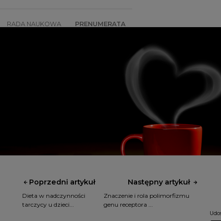
RADA NAUKOWA
PRENUMERATA
SZKOLENIA
SKLEP
Poprzedni artykuł
Następny artykuł
Dieta w nadczynności
Znaczenie i rola polimorfizmu
tarczycy u dzieci...
genu receptora ...
Udos