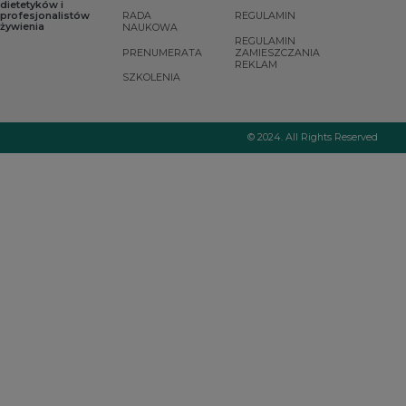
dietetyków i
profesjonalistów
RADA
REGULAMIN
żywienia
NAUKOWA
REGULAMIN
PRENUMERATA
ZAMIESZCZANIA
REKLAM
SZKOLENIA
© 2024. All Rights Reserved