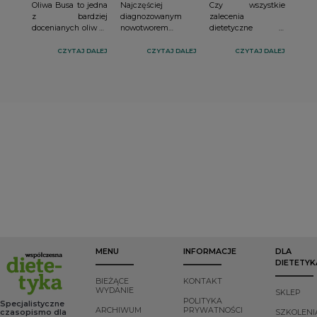
Oliwa Busa to jedna
Najczęściej
Czy wszystkie
z bardziej
diagnozowanym
zalecenia
docenianych oliw ze
nowotworem
dietetyczne w
starych gajów
złośliwym u kobiet
nadczynności
oliwnych słonecznej
w Polsce jest rak
tarczycy u dzieci są
CZYTAJ DALEJ
CZYTAJ DALEJ
CZYTAJ DALEJ
Chorwacji.
piersi. Jednocześnie
podobne jak u
Produkowana przez
wśród nowotworów
dorosłych? Jak
rodzinę Belci od
złośliwych stanowi
zaplanować
pokoleń, stanowi
on drugą przyczynę
dietoterpię dziecka
podstawę kuchni
zgonów. Choroba ta
z nadczynnością
chorwackiej na
może dotyczyć
tarczycy?
półwyspie Istria.
zarówno kobiet, jak i
Oliwa Busa to
mężczyzn w
produkt regionalny,
każdym wieku,
ekologiczny,
jednak największe
wytworzony jedynie
ryzyko występuje u
z oliwek, bez
kobiet między 50 a
dodatku innych
70 rokiem życia.
olejów, jest to
produkt
nierafinowany.
MENU
INFORMACJE
DLA
DIETETYK
BIEŻĄCE
KONTAKT
WYDANIE
SKLEP
POLITYKA
Specjalistyczne
ARCHIWUM
PRYWATNOŚCI
czasopismo dla
SZKOLENI