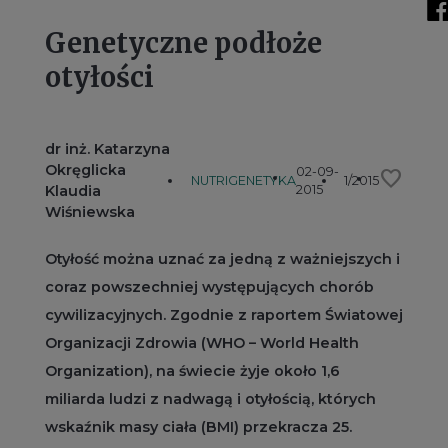
Genetyczne podłoże
otyłości
dr inż. Katarzyna
Okręglicka
02-09-
favorite
NUTRIGENETYKA
1/2015
Klaudia
2015
Wiśniewska
Otyłość można uznać za jedną z ważniejszych i
coraz powszechniej występujących chorób
cywilizacyjnych. Zgodnie z raportem Światowej
Organizacji Zdrowia (WHO – World Health
Organization), na świecie żyje około 1,6
miliarda ludzi z nadwagą i otyłością, których
wskaźnik masy ciała (BMI) przekracza 25.