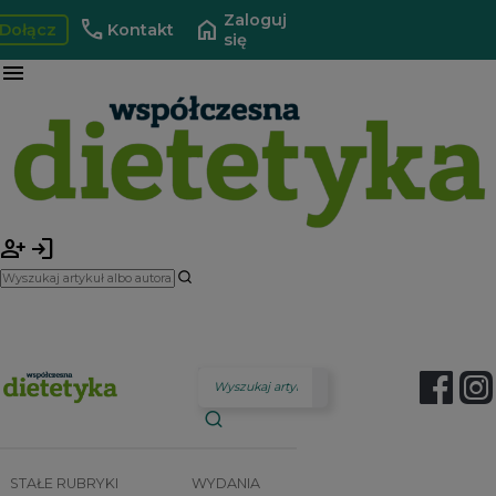
Zaloguj
call
home
Dołącz
Kontakt
się
menu
person_add
login
STAŁE RUBRYKI
WYDANIA