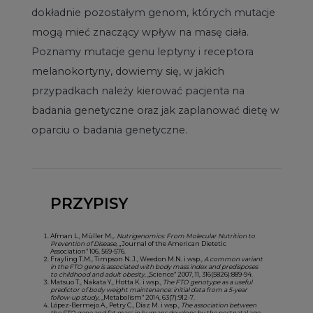
dokładnie pozostałym genom, których mutacje
mogą mieć znaczący wpływ na masę ciała.
Poznamy mutacje genu leptyny i receptora
melanokortyny, dowiemy się, w jakich
przypadkach należy kierować pacjenta na
badania genetyczne oraz jak zaplanować dietę w
oparciu o badania genetyczne.
PRZYPISY
Afman L., Müller M.,.
Nutrigenomics: From Molecular Nutrition to
Prevention of Disease
, „Journal of the American Dietetic
Association” 106, 569-576.
Frayling T.M., Timpson N.J., Weedon M.N. i wsp.,
A common variant
in the FTO gene is associated with body mass index and predisposes
to childhood and adult obesity,
„Science” 2007, 11, 316(5826):889-94.
Matsuo T., Nakata Y., Hotta K. i wsp.,
The FTO genotype as a useful
predictor of body weight maintenance: initial data from a 5-year
follow-up study
, „Metabolism” 2014, 63(7):912-7.
López-Bermejo A., Petry C., Díaz M. i wsp.,
The association between
the FTO gene and fat mass in humans develops by the postnatal age