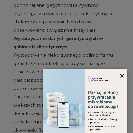
obniżonej energetyczności i aktywności
fizycznej, aczkolwiek u osób z niekorzystnym
allelem po zaprzestaniu tych działań
obserwowano zwiększenie masy ciała.
Wykorzystanie danych genetycznych w
gabinecie dietetycznym
Występowanie niekorzystnego polimorfizmu
genu FTO u konkretnej osoby oznacza, że
×
istnieje zwiększona tendencja przyrostu masy
ciała oraz spożywania zwiększonej ilości
pokarmów w stosunku do zapotrzebowania.
Pacjenci z takim wariantem genu wymagają
większych restrykcji energetycznych oraz
dodatkowej, zwiększonej w stosunku do
zakładanego populacyjnego minimum,
aktywności fizycznej. Jest to niezbędny czynnik