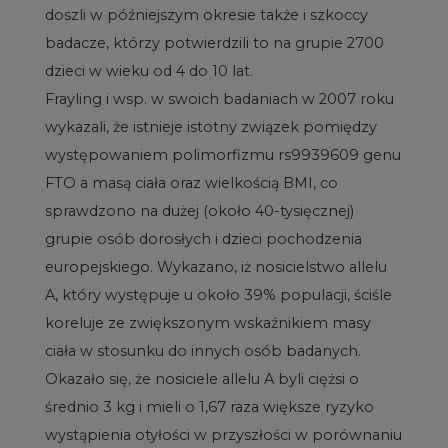
doszli w późniejszym okresie także i szkoccy
badacze, którzy potwierdzili to na grupie 2700
dzieci w wieku od 4 do 10 lat.
Frayling i wsp. w swoich badaniach w 2007 roku
wykazali, że istnieje istotny związek pomiędzy
występowaniem polimorfizmu rs9939609 genu
FTO a masą ciała oraz wielkością BMI, co
sprawdzono na dużej (około 40-tysięcznej)
grupie osób dorosłych i dzieci pochodzenia
europejskiego. Wykazano, iż nosicielstwo allelu
A, który występuje u około 39% populacji, ściśle
koreluje ze zwiększonym wskaźnikiem masy
ciała w stosunku do innych osób badanych.
Okazało się, że nosiciele allelu A byli ciężsi o
średnio 3 kg i mieli o 1,67 raza większe ryzyko
wystąpienia otyłości w przyszłości w porównaniu