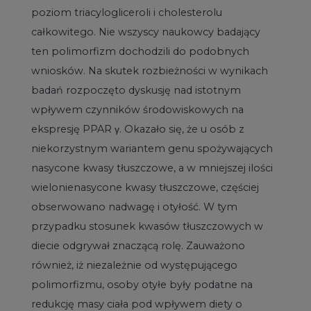
poziom triacylogliceroli i cholesterolu
całkowitego. Nie wszyscy naukowcy badający
ten polimorfizm dochodzili do podobnych
wniosków. Na skutek rozbieżności w wynikach
badań rozpoczęto dyskusję nad istotnym
wpływem czynników środowiskowych na
ekspresję PPAR γ. Okazało się, że u osób z
niekorzystnym wariantem genu spożywających
nasycone kwasy tłuszczowe, a w mniejszej ilości
wielonienasycone kwasy tłuszczowe, częściej
obserwowano nadwagę i otyłość. W tym
przypadku stosunek kwasów tłuszczowych w
diecie odgrywał znaczącą rolę. Zauważono
również, iż niezależnie od występującego
polimorfizmu, osoby otyłe były podatne na
redukcję masy ciała pod wpływem diety o