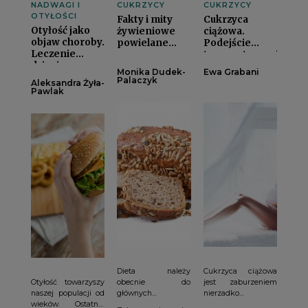
NADWAGI I
CUKRZYCY
CUKRZYCY
OTYŁOŚCI
Fakty i mity
Cukrzyca
Otyłość jako
żywieniowe
ciążowa.
objaw choroby.
powielane
Podejście
Leczenie
przez
terapeutycznei
dzieci z
pacjentów z
Monika Dudek-
Ewa Grabani
zespołem
cukrzycąi
Palaczyk
Aleksandra Żyła-
Pradera-
Pawlak
Williegoi
Dieta należy
Cukrzyca ciążowa
Otyłość towarzyszy
obecnie do
jest zaburzeniem
naszej populacji od
głównych
nierzadko
wieków. Ostatnie
komponentów
występującym u