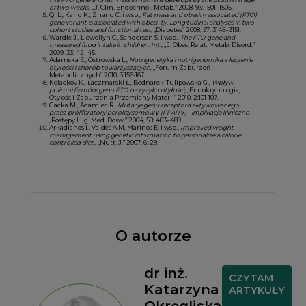
of two weeks
, „J. Clin. Endocrinol. Metab.” 2008, 93: 1501–1505.
Qi L., Kang K., Zhang C. i wsp.,
Fat mass and obesity associated (FTO)
gene variant is associated with obesi- ty. Longitudinal analyses in two
cohort studies and functional test
, „Diabetes” 2008, 57: 3145–3151.
Wardle J., Llewellyn C., Sanderson S. i wsp.,
The FTO gene and
measured food intake in children. Int.
, „J. Obes. Relat. Metab. Disord.”
2009, 33: 42–45.
Adamska E., Ostrowska L.,
Nutrigenetyka i nutrigenomika a leczenie
otyłości i chorób towarzyszących
, „Forum Zaburzeń
Metabolicznych” 2010, 3:156-167.
Kolackov K., Łaczmarski Ł., Bednarek-Tulipowska G.,
Wpływ
polimorfizmów genu FTO na ryzyko otyłości
, „Endokrynologia,
Otyłość i Zaburzenia Przemiany Materii” 2010, 2:101-107.
Gacka M., Adamiec R.,
Mutacje genu receptora aktywowanego
przez proliferatory peroksysomów γ (PPAR γ) - implikacje kliniczne
,
„Postępy Hig. Med. Dośw.” 2004, 58: 483–489.
Arkadianos I., Valdes A.M, Marinos E. i wsp.,
Improved weight
management using genetic information to personalize a calorie
controlled diet.
, „Nutr. J.” 2007, 6: 29.
O autorze
dr inż.
CZYTAM
Katarzyna
ARTYKUŁY
Okręglicka