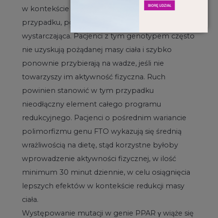
w kontekście redukcji masy ciała w tym
przypadku, ponieważ sama dieta może nie być
wystarczająca. Pacjenci z tym genotypem często
nie uzyskują pożądanej masy ciała i szybko
ponownie przybierają na wadze, jeśli nie
towarzyszy im aktywność fizyczna. Ruch
powinien stanowić w tym przypadku
nieodłączny element całego programu
redukcyjnego. Pacjenci o pośrednim wariancie
polimorfizmu genu FTO wykazują się średnią
wrażliwością na dietę, stąd korzystne byłoby
wprowadzenie aktywności fizycznej, w ilość
minimum 30 minut dziennie, w celu osiągnięcia
lepszych efektów w kontekście redukcji masy
ciała.
Występowanie mutacji w genie PPAR γ wiąże się