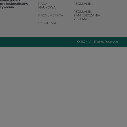
dietetyków i
tym o
przykładem tego,
profesjonalistów
RADA
REGULAMIN
indywidualnych
żywienia
NAUKOWA
jak niepohamowany
preferencjach
REGULAMIN
apetyt i znikoma
chorego.
PRENUMERATA
ZAMIESZCZANIA
aktywność fizyczna
REKLAM
mogą doprowadzić
SZKOLENIA
do zagrażających
życiu komplikacji,
takich jak:
zaburzenia
© 2024. All Rights Reserved
oddychania,
niewydolność serca i
układu krążenia.
Dlatego tak ważne
jest poznanie
patomechanizmu w
zespole Pradera-
Williego, aby
ograniczyć do
minimum
konsekwencje
otyłości.