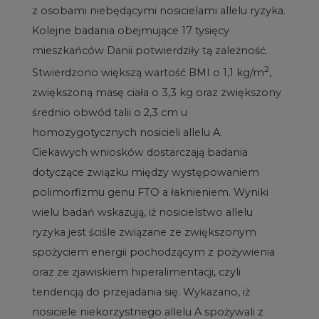
z osobami niebędącymi nosicielami allelu ryzyka.
Kolejne badania obejmujące 17 tysięcy
mieszkańców Danii potwierdziły tą zależność.
2
Stwierdzono większą wartość BMI o 1,1 kg/m
,
zwiększoną masę ciała o 3,3 kg oraz zwiększony
średnio obwód talii o 2,3 cm u
homozygotycznych nosicieli allelu A.
Ciekawych wniosków dostarczają badania
dotyczące związku między występowaniem
polimorfizmu genu FTO a łaknieniem. Wyniki
wielu badań wskazują, iż nosicielstwo allelu
ryzyka jest ściśle związane ze zwiększonym
spożyciem energii pochodzącym z pożywienia
oraz ze zjawiskiem hiperalimentacji, czyli
tendencją do przejadania się. Wykazano, iż
nosiciele niekorzystnego allelu A spożywali z