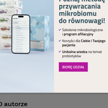
choroby.
czytać więcej?
 wraz z załącznikami do pobrania, dostępna jest dla
pisma, po zalogowaniu się.
Masz już subskry
SPRAWDZAM OFERTĘ
Zaloguj się.
O autorze