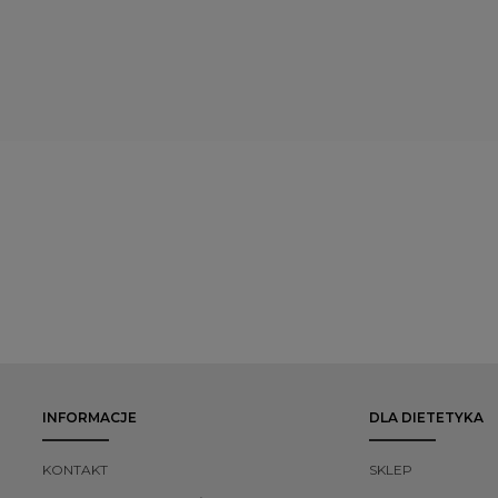
 badania potwierdzają jego
dostosowanie strategii żywieniowej 
encjał prozdrowotny, choć
pracy i indywidualnego chronotypu.
 też o konieczności świadomego
ego stosowania.
INFORMACJE
DLA DIETETYKA
KONTAKT
SKLEP