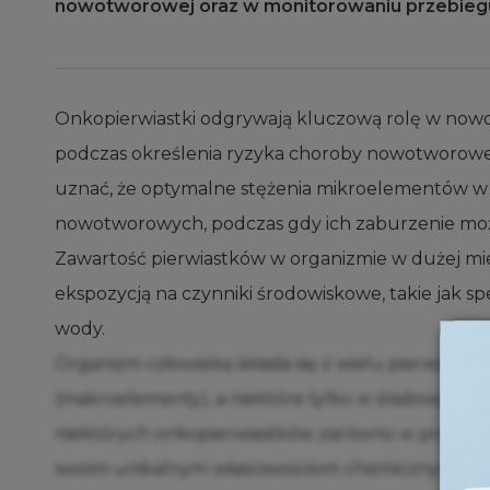
nowotworowej oraz w monitorowaniu przebieg
Onkopierwiastki odgrywają kluczową rolę w nowo
podczas określenia ryzyka choroby nowotworowej,
uznać, że optymalne stężenia mikroelementów w o
nowotworowych, podczas gdy ich zaburzenie może
Zawartość pierwiastków w organizmie w dużej mi
ekspozycją na czynniki środowiskowe, takie jak s
wody.
Organizm człowieka składa się z wielu pierwiastkó
(makroelementy), a niektóre tylko w śladowych (m
niektórych onkopierwiastków zarówno w profilakty
swoim unikalnym właściwościom chemicznym, onkopie