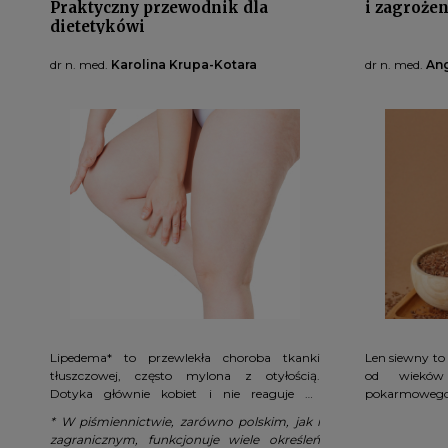
Praktyczny przewodnik dla
i zagrożen
dietetykówi
dr n. med.
Karolina Krupa-Kotara
dr n. med.
Ang
Lipedema* to przewlekła choroba tkanki
Len siewny to 
tłuszczowej, często mylona z otyłością.
od wieków
Dotyka głównie kobiet i nie reaguje na
pokarmowego.
tradycyjne diety. Dla dietetyków to ważne
lignanów i
* W piśmiennictwie, zarówno polskim, jak i
wyzwanie – właściwe rozpoznanie i podejście
działanie prze
zagranicznym, funkcjonuje wiele określeń
mogą znacząco poprawić jakość życia
wspomaga p