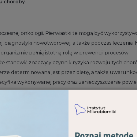
u choroby.
czesnej onkologii. Pierwiastki te mogą być wykorzysty
 diagnostyki nowotworowej, a także podczas leczenia. 
rganizmie pełnią istotną rolę w prewencji procesów
 stanowić znaczący czynnik ryzyka rozwoju tych choró
erze determinowana jest przez dietę, a także uwarunk
pecyfika wykonywanej pracy oraz zanieczyszczenie powiet
w, z których niektóre występują w większych ilościach
ikroelementy). Obecnie wiele badań skupia się na roli
ce, jak i w indukcji niektórych typów nowotworów. Dzię
rwiastki stają się coraz bardziej istotne w terapii