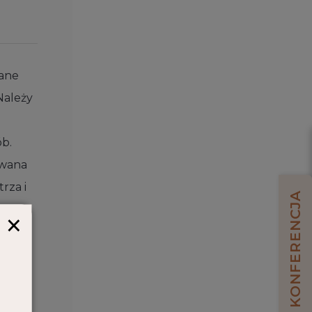
wane
Należy
b.
owana
rza i
KONFERENCJA
×
ki