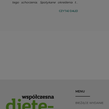
tego schorzenia. Spotykane określenia to
pacjentek.
Współczesne
m.in.: lipodemia, lipoedema, lipedema,
szeroki pot
obrzęk tłuszczowy, zespół bolesnego
CZYTAJ DALEJ
przypominają
tłuszczu, zespół tłuszczowych nóg, choroba
i umiarkowan
tłuszczowa kobiet, pseudolymphoedema.
MENU
BIEŻĄCE WYDANIE