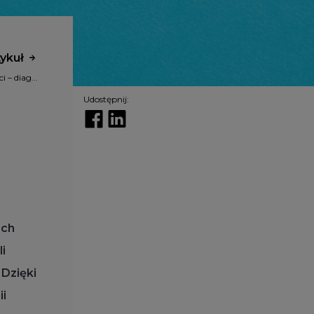
tykuł
 – diag...
Udostępnij:
ach
i
 Dzięki
ii