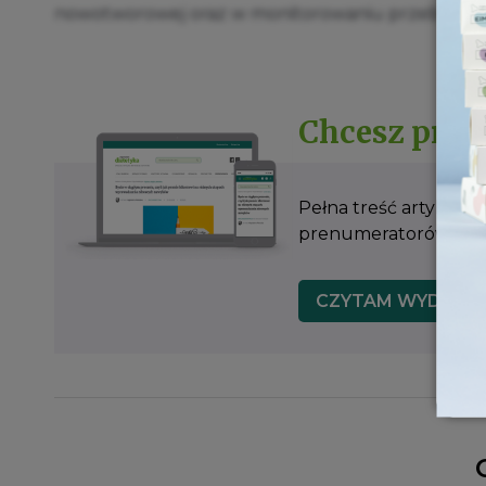
nowotworowej oraz w monitorowaniu przebiegu 
Chcesz prze
Pełna treść artykułu,
prenumeratorów czaso
CZYTAM WYDANIE