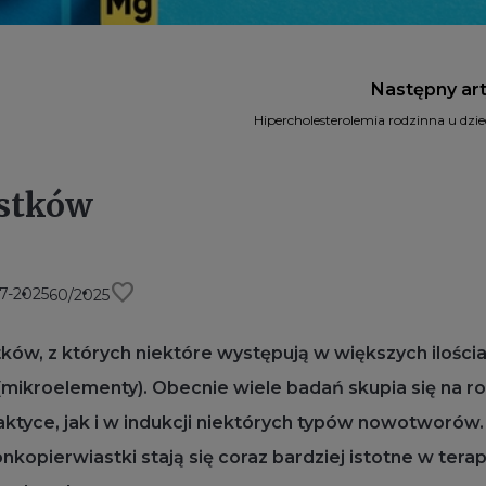
Następny ar
Hipercholesterolemia rodzinna u dzieci
stków
favorite
7-2025
60/2025
tków, z których niektóre występują w większych ilości
mikroelementy). Obecnie wiele badań skupia się na rol
tyce, jak i w indukcji niektórych typów nowotworów.
pierwiastki stają się coraz bardziej istotne w terap