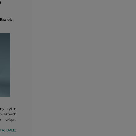
o
Białek-
lny rytm
oważnych
z więcej
 między
ryzykiem
TAJ DALEJ
staje się