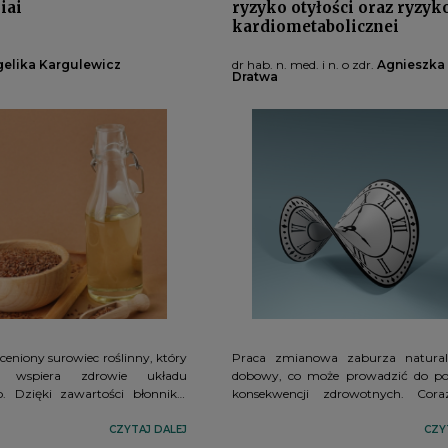
iai
ryzyko otyłości oraz ryzyk
kardiometabolicznei
elika Kargulewicz
dr hab. n. med. i n. o zdr.
Agnieszka 
Dratwa
ceniony surowiec roślinny, który
Praca zmianowa zaburza natura
 wspiera zdrowie układu
dobowy, co może prowadzić do p
 Dzięki zawartości błonnika,
konsekwencji zdrowotnych. Cora
 kwasów omega-3 wykazuje
dowodów wskazuje na związek
ciwzapalne, osłaniające, a także
nieregularnym trybem życia a 
CZYTAJ DALEJ
CZY
racę serca i metabolizm.
chorób metabolicznych. Kluczowe 