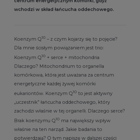
centrum energetycznym komórki, gdyż
wchodzi w skład łańcucha oddechowego.
10
Koenzym Q
– z czym kojarzy się to pojęcie?
Dla mnie ścisłym powiązaniem jest trio:
10
Koenzym Q
+ serce + mitochondria
Dlaczego? Mitochondrium to organella
komórkowa, która jest uważana za centrum
energetyczne każdej żywej komórki
10
eukariontów. Koenzym Q
to jest aktywny
„uczestnik” łańcucha oddechowego, który
zachodzi właśnie w tej organelli. Dlaczego serce?
10
Brak koenzymu Q
ma największy wpływ
właśnie na ten narząd. Jakie badania to
potwierdzają? O tym napiszę w dalszej części