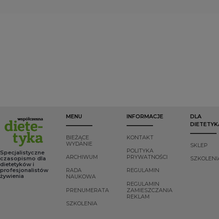
spotykamy się z
leczenia choroby
właściwościami
sytuacjami, w
Hashimoto. Mity
fizykochemicznymi.
których zarzucają
powielają pacjenci,
W zależności od
podejmowane
pseudoeksperci,
rodzaju wykazują
wysiłki. Nasza
bywa też, że lekarze
zróżnicowaną
specjalistyczna
niemający
podatność na
wiedza oraz
wystarczającej
trawienie w
umiejętności
wiedzy dietetycznej.
przewodzie
okazują się mieć
I wcale mnie to nie
pokarmowym
ograniczoną
dziwi, bo szum
człowieka oraz
skuteczność,
informacyjny wokół
zróżnicowany
pozostawiając nas
diety w Hashimoto
wpływ na poziom
często z wysokim
jest tak ogromny, że
glukozy we krwi po
poczuciem
naprawdę trudno
ich spożyciu.
bezradności.
jest znaleźć
Węglowodany są
MENU
INFORMACJE
DLA
Szukając nowych
wiarygodne
ważnym
DIETETYK
narzędzi
informacje o tym,
składnikiem
wspierających
jak skomponować
odżywczym,
BIEŻĄCE
KONTAKT
proces zmiany,
dietę, żeby
ponieważ stanowią
WYDANIE
SKLEP
warto skierować
zminimalizować
podstawowe źródło
POLITYKA
Specjalistyczne
ARCHIWUM
PRYWATNOŚCI
swoją uwagę w
uciążliwe objawy
energii dla
czasopismo dla
SZKOLENI
dietetyków i
stronę przemysłu
choroby i nie
organizmu. Dlatego
profesjonalistów
RADA
REGULAMIN
rozrywkowego, a
zaszkodzić sobie.
niezbędne jest, aby
żywienia
NAUKOWA
dokładniej gier.
dostarczać ich
REGULAMIN
Pomocne może
odpowiednią ilość i
PRENUMERATA
ZAMIESZCZANIA
REKLAM
okazać się
jakość.
SZKOLENIA
zastosowanie
narzędzia, jakim