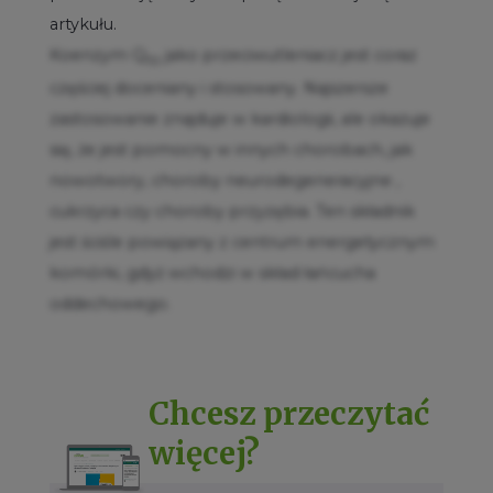
artykułu.
Koenzym Q
jako przeciwutleniacz jest coraz
10
częściej doceniany i stosowany. Najszersze
zastosowanie znajduje w kardiologii, ale okazuje
się, że jest pomocny w innych chorobach, jak
nowotwory, choroby neurodegeneracyjne ,
cukrzyca czy choroby przyzębia. Ten składnik
jest ściśle powiązany z centrum energetycznym
komórki, gdyż wchodzi w skład łańcucha
oddechowego.
Chcesz przeczytać
więcej?