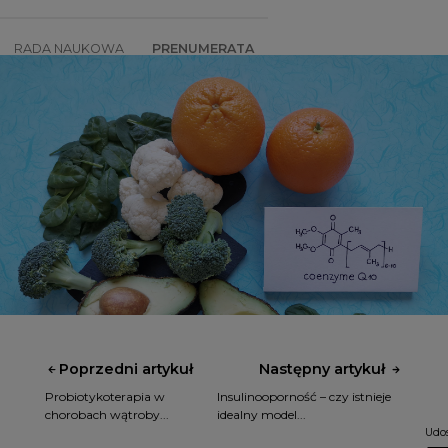
RADA NAUKOWA
PRENUMERATA
SZKOLENIA
SKLEP
Poprzedni artykuł
Następny artykuł
Probiotykoterapia w
Insulinooporność – czy istnieje
chorobach wątroby...
idealny model...
Udos