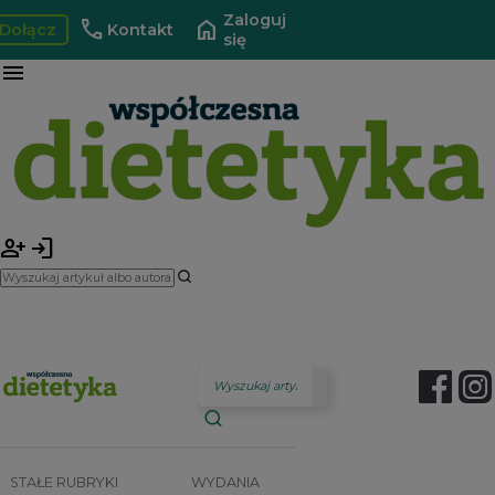
Zaloguj
call
home
Dołącz
Kontakt
się
menu
person_add
login
STAŁE RUBRYKI
WYDANIA