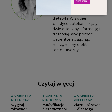
Magister farmacji,
specjalistka ds. farmacji
aptecznej, pasjonatka
dietetyki. W swojej
praktyce aptekarza łączy
dwie dziedziny – farmację i
dietetykę, aby pomóc
pacjentom osiągnąć
maksymalny efekt
terapeutyczny.
Czytaj więcej
Z GABINETU
Z GABINETU
Z GABINETU
DIETETYKA
DIETETYKA
DIETETYKA
Wygraj
Modyfikacje
Ziarno zdrowia
zdrowie!i
dietetyczne w
– dlaczego