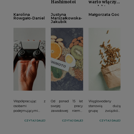
Hashimotoi
warto włączyć
produkty
pełnoziarniste
Karolina
Justyna
Małgorzata Goc
do dietyi
Rowgało-Daniel
Marszałkowska-
Jakubik
Współpracując z
Od ponad 15 lat
Węglowodany
osobami
swojej pracy
stanowią dużą
podejmującymi
zawodowej niemal
grupę związków
proces zmiany
każdego dnia
organicznych
zachowań
stykam się z mitami
różniących się od
CZYTAJ DALEJ
CZYTAJ DALEJ
CZYTAJ DALEJ
zdrowotnych,
dietetycznymi
siebie budową
niejednokrotnie
dotyczącymi
chemiczną i