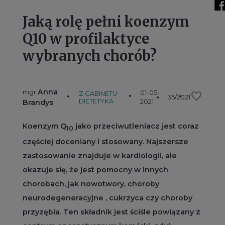
Jaką rolę pełni koenzym
Q10 w profilaktyce
wybranych chorób?
Anna
mgr
01-05-
favorite
Z GABINETU
35/2021
DIETETYKA
Brandys
2021
Koenzym Q
jako przeciwutleniacz jest coraz
10
częściej doceniany i stosowany. Najszersze
zastosowanie znajduje w kardiologii, ale
okazuje się, że jest pomocny w innych
chorobach, jak nowotwory, choroby
neurodegeneracyjne , cukrzyca czy choroby
przyzębia. Ten składnik jest ściśle powiązany z