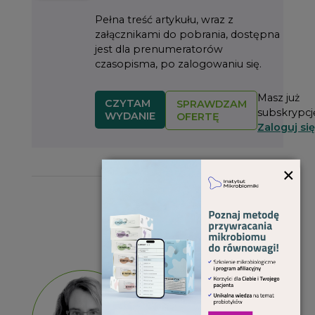
Pełna treść artykułu, wraz z
załącznikami do pobrania, dostępna
jest dla prenumeratorów
czasopisma, po zalogowaniu się.
Masz już
CZYTAM
SPRAWDZAM
subskrypcj
WYDANIE
OFERTĘ
Zaloguj się
×
O autorze
mgr
CZYTAM
Anna
ARTYKUŁY
Brandys