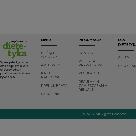
światowej waha
może
nasze zdrowie.
się między
prowadzić do
100% czysty, olej
5/100 000 do
powstania
rzepakowy marki
ponad 35/100
dysbiozy
Rapso, do
000
jelitowej i
uniwersalnego
przypadków na
powodować
stosowania, kryje
rok i wykazuje
istotne
w sobie
tendencję
komplikacje
bogactwo
MENU
INFORMACJE
DLA
wzrostową u
zdrowotne.
nienasyconych
DIETETYK
osób powyżej
Jakie są
kwasów
65. roku życia.
konsekwencje
tłuszczowych
BIEŻĄCE
KONTAKT
dysbiozy
oraz witaminy E.
WYDANIE
SKLEP
jelitowej? Jak
Ułatwi pracę w
POLITYKA
Specjalistyczne
ARCHIWUM
PRYWATNOŚCI
jej zapobiegać i
kuchni a
czasopismo dla
SZKOLENI
dietetyków i
komponować
dodatkowo
profesjonalistów
RADA
REGULAMIN
posiłki dla
pomoże w
żywienia
NAUKOWA
zdrowia
zachowaniu
REGULAMIN
przewodu
zbilansowanej
PRENUMERATA
ZAMIESZCZANIA
REKLAM
pokarmowego i,
diety, wpływającej
SZKOLENIA
co za tym idzie,
na dobre
nas samych?
samopoczucie
oraz urodę.
© 2024. All Rights Reserved