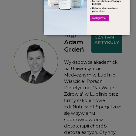
Prowadząca licznych
warsztatów edukacyjnych
i kulinarnych.
mgr
CZYTAM
Adam
ARTYKUŁY
Grdeń
Wykładowca akademicki
na Uniwersytecie
Medycznym w Lublinie.
Właściciel Poradni
Dietetycznej "Na Wagę
Zdrowia" w Lublinie oraz
firmy szkoleniowe
EduNutrica.pl. Specjalizuje
się w żywieniu
sportowców oraz
dietoterapii chorób
dietozależnych. Czynny