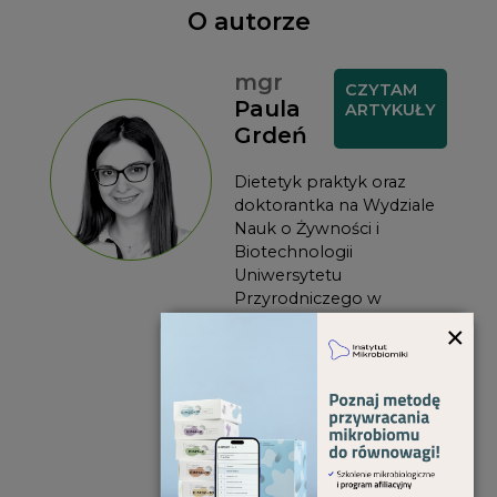
O autorze
mgr
CZYTAM
Paula
ARTYKUŁY
Grdeń
Dietetyk praktyk oraz
doktorantka na Wydziale
Nauk o Żywności i
Biotechnologii
Uniwersytetu
Przyrodniczego w
Lublinie. Głównie zajmuje
×
się dietoterapią w
zaburzeniach
hormonalnych, oraz
dietoterapią chorób
tarczycy, a także
żywieniem kobiet w ciąży i
karmiących piersią.