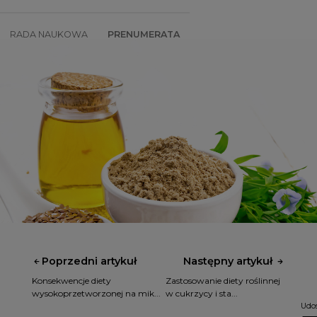
RADA NAUKOWA
PRENUMERATA
SZKOLENIA
SKLEP
Poprzedni artykuł
Następny artykuł
Konsekwencje diety
Zastosowanie diety roślinnej
wysokoprzetworzonej na mik...
w cukrzycy i sta...
Udos