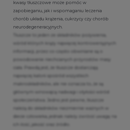
kwasy tłuszczowe może pomóc w
zapobieganiu, jak i wspomaganiu leczenia
chorób układu krążenia, cukrzycy czy chorób
neurodegeneracyjnych.
Tłuszcze to jeden ze składników pożywienia,
wśród których krąży najwięcej kontrowersyjnych
informacji, przez co często obwiniane są o
powodowanie niechcianych przyrostów masy
ciała. Prawdą jest, że tłuszcze dostarczają
najwięcej kalorii spośród wszystkich
makroskładników, ale nie oznacza to, że są
głównym winowajcą nadwagi i otyłości wśród
społeczeństwa. Jedno jest pewne, tłuszcze
należą do składników niezmiernie ważnych w
diecie człowieka, jednak należy zwrócić uwagę na
ich ilość, jakość oraz źródło.