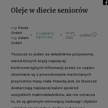
Oleje w diecie seniorów
Paula
mgr
Grdeń
01-07-
favorite
Z GABINETU
42/2022
DIETETYKA
Adam
2022
mgr
Grdeń
Tłuszcze to jeden ze składników pożywienia,
wśród których krąży najwięcej
kontrowersyjnych informacji, przez co często
obwiniane są o powodowanie niechcianych
przyrostów masy ciała. Prawdą jest, że tłuszcze
dostarczają najwięcej kalorii spośród
wszystkich makroskładników, ale nie oznacza
to, że są głównym winowajcą nadwagi i otyłości