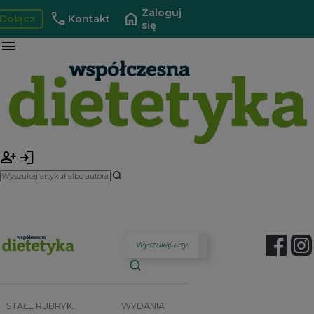
Zaloguj
call
home
Dołącz
Kontakt
się
menu
person_add
login
STAŁE RUBRYKI
WYDANIA