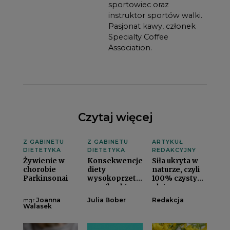
sportowiec oraz
instruktor sportów walki.
Pasjonat kawy, członek
Specialty Coffee
Association.
Czytaj więcej
Z GABINETU
Z GABINETU
ARTYKUŁ
DIETETYKA
DIETETYKA
REDAKCYJNY
Żywienie w
Konsekwencje
Siła ukryta w
chorobie
diety
naturze, czyli
Parkinsonai
wysokoprzetworzonej
100% czysty
na mikrobiom
olej
jelitowyi
rzepakowy
Joanna
Julia Bober
Redakcja
mgr
marki Rapsoi
Walasek