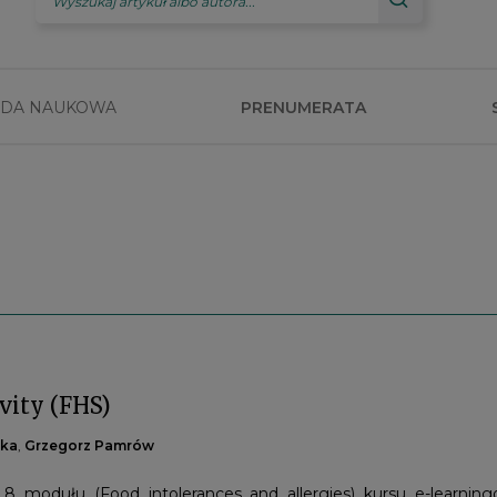
DA NAUKOWA
PRENUMERATA
vity (FHS)
ska
,
Grzegorz Pamrów
8 modułu (Food intolerances and allergies) kursu e-learningo