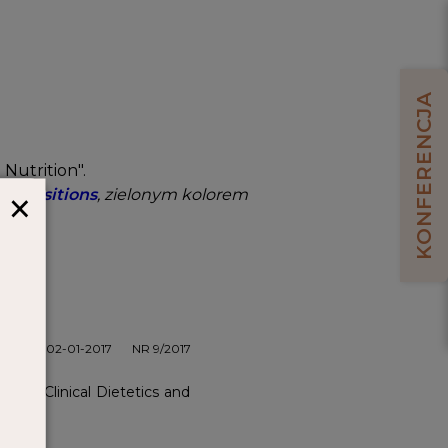
KONFERENCJA
Nutrition".
×
prepositions
, zielonym kolorem
02-01-2017
NR 9/2017
 for Clinical Dietetics and