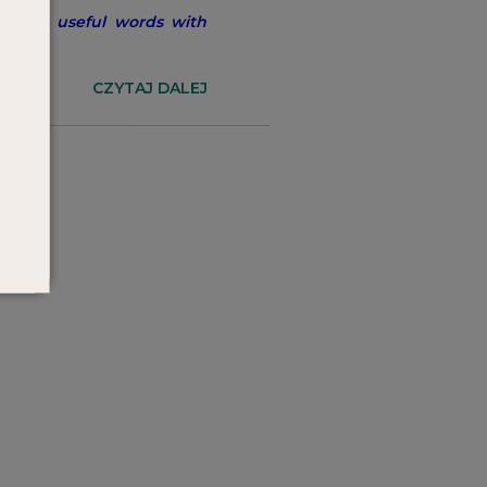
aczono:
useful words with
CZYTAJ DALEJ