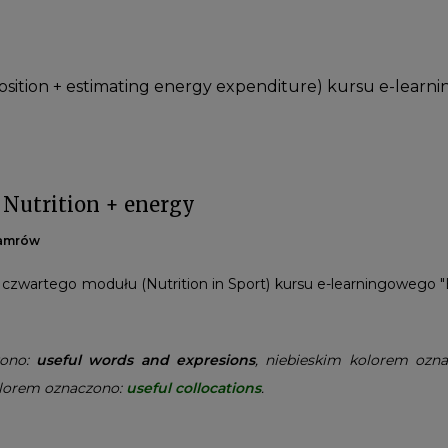
ition + estimating energy expenditure) kursu e-learnin
’ Nutrition + energy
Pamrów
czwartego modułu (Nutrition in Sport) kursu e-learningowego "En
zono:
useful words and expresions
, niebieskim kolorem ozn
olorem oznaczono:
useful collocations
.