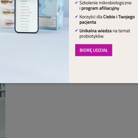
zono:
useful words and expresions
, niebieskim kolorem ozn
olorem oznaczono:
useful collocations
.