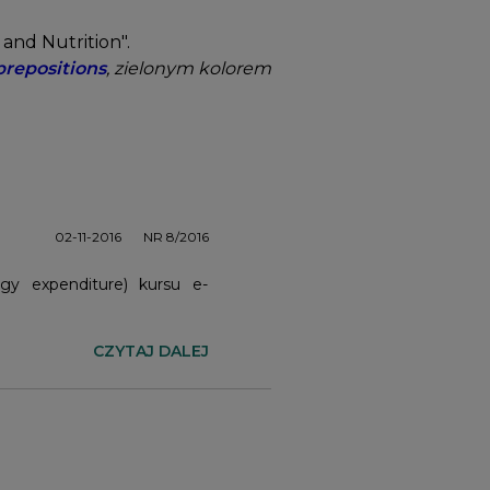
and Nutrition".
prepositions
, zielonym kolorem
02-11-2016
NR 8/2016
gy expenditure) kursu e-
CZYTAJ DALEJ