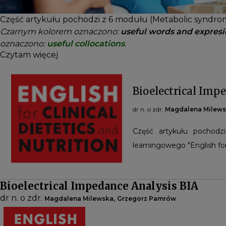
Część artykułu pochodzi z 6 modułu (Metabolic syndrome)
Czarnym kolorem oznaczono:
useful words and expresi
oznaczono:
useful collocations
.
Czytam więcej
Bioelectrical Imp
dr n. o zdr.
Magdalena Milew
Część artykułu pochodz
learningowego "English for 
Bioelectrical Impedance Analysis BIA
dr n. o zdr.
,
Magdalena Milewska
Grzegorz Pamrów