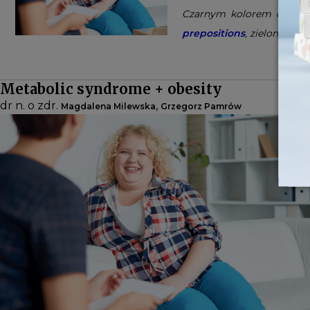
Czarnym kolorem oznac
prepositions
, zielonym k
Metabolic syndrome + obesity
dr n. o zdr.
,
Magdalena Milewska
Grzegorz Pamrów