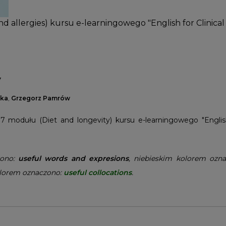
allergies) kursu e-learningowego "English for Clinical D
y
ska
,
Grzegorz Pamrów
7 modułu (Diet and longevity) kursu e-learningowego "English 
zono:
useful words and expresions
, niebieskim kolorem ozn
olorem oznaczono:
useful collocations
.