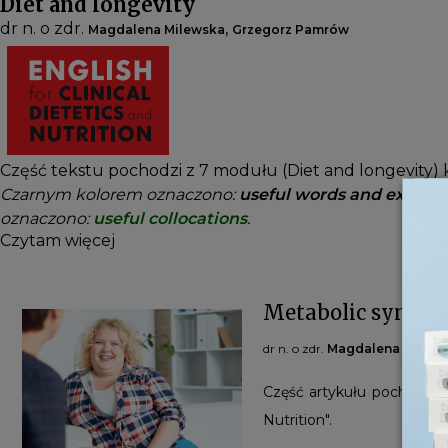
Diet and longevity
dr n. o zdr.
,
Magdalena Milewska
Grzegorz Pamrów
Część tekstu pochodzi z 7 modułu (Diet and longevity) ku
Czarnym kolorem oznaczono:
useful words and expresi
oznaczono:
useful collocations
.
Czytam więcej
Metabolic syndro
dr n. o zdr.
Magdalena Milew
Część artykułu pochodzi z
Nutrition".