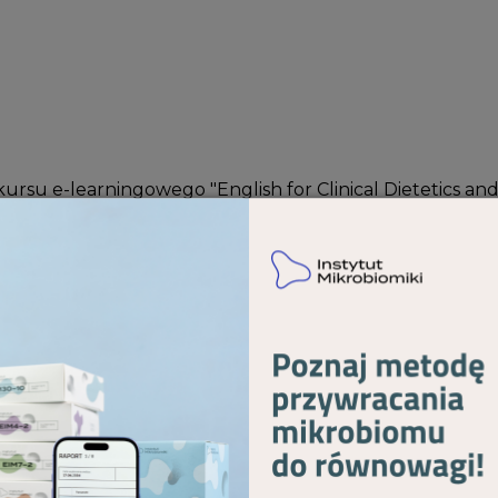
rsu e-learningowego "English for Clinical Dietetics and 
ons
, niebieskim kolorem oznaczono:
useful words with 
me + obesity
ska
,
Grzegorz Pamrów
 6 modułu (Metabolic syndrome) kursu e-learningowego "English