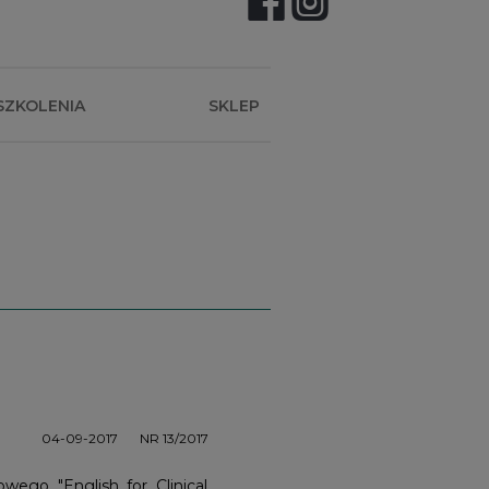
SZKOLENIA
SKLEP
04-09-2017
NR 13/2017
wego "English for Clinical