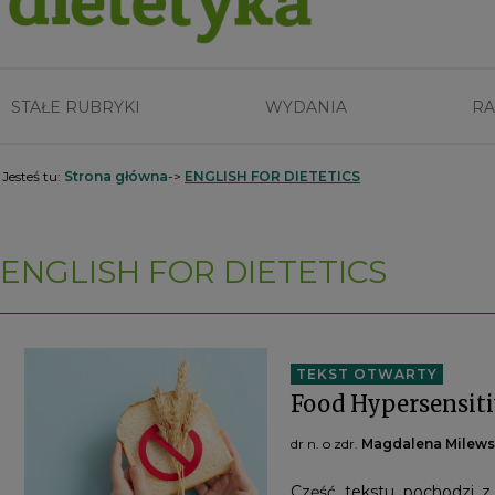
STAŁE RUBRYKI
WYDANIA
RA
Jesteś tu:
Strona główna
->
ENGLISH FOR DIETETICS
ENGLISH FOR DIETETICS
TEKST OTWARTY
Food Hypersensiti
dr n. o zdr.
Magdalena Milew
Część tekstu pochodzi z 