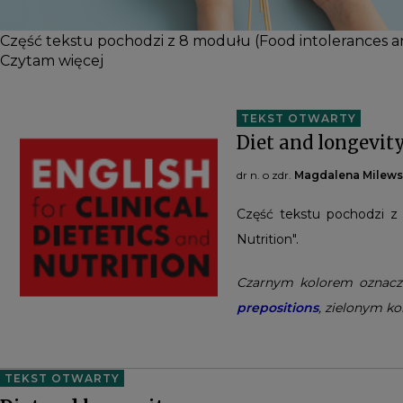
Część tekstu pochodzi z 8 modułu (Food intolerances and 
Czytam więcej
TEKST OTWARTY
Diet and longevit
dr n. o zdr.
Magdalena Milew
Część tekstu pochodzi z 
Nutrition".
Czarnym kolorem oznac
prepositions
, zielonym k
TEKST OTWARTY