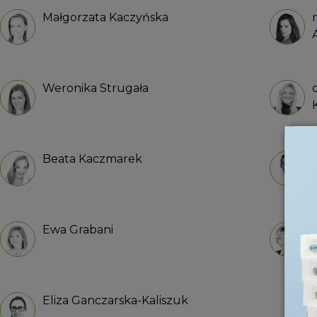
Małgorzata Kaczyńska
Weronika Strugała
Beata Kaczmarek
Ewa Grabani
Eliza Ganczarska-Kaliszuk