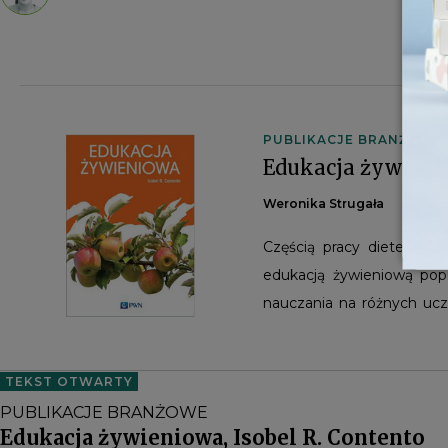
PUBLIKACJE BRANŻOWE
Edukacja żywienio
Weronika Strugała
Częścią pracy dietetyka 
edukacją żywieniową pop
nauczania na różnych ucz
egzaminem bądź zalicze
żywieniowa”, licząca pra
TEKST OTWARTY
odbiorcę krok po kroku p
PUBLIKACJE BRANŻOWE
począwszy od projektowani
Edukacja żywieniowa, Isobel R. Contento