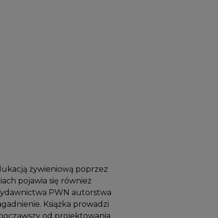
 edukacją żywieniową poprzez
ach pojawia się również
a wydawnictwa PWN autorstwa
agadnienie. Książka prowadzi
y począwszy od projektowania