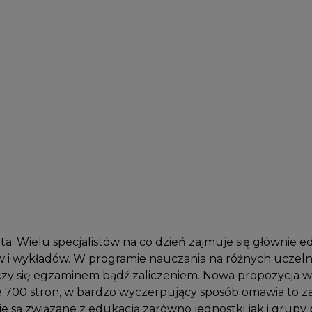
nta. Wielu specjalistów na co dzień zajmuje się głównie
i wykładów. W programie nauczania na różnych uczelni
ńczy się egzaminem bądź zaliczeniem. Nowa propozycj
ie 700 stron, w bardzo wyczerpujący sposób omawia to z
ie są związane z edukacją zarówno jednostki jak i grup