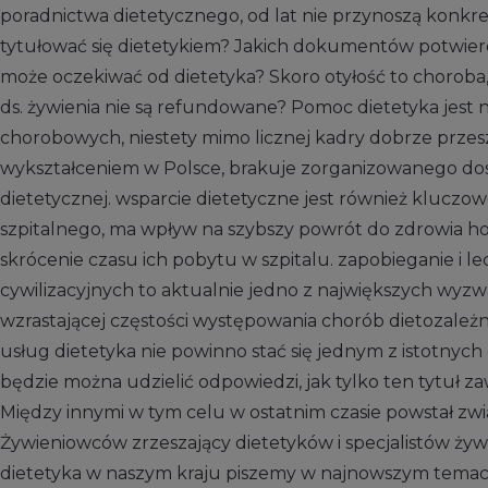
poradnictwa dietetycznego, od lat nie przynoszą konkr
tytułować się dietetykiem? Jakich dokumentów potwier
może oczekiwać od dietetyka? Skoro otyłość to choroba,
ds. żywienia nie są refundowane? Pomoc dietetyka jest
chorobowych, niestety mimo licznej kadry dobrze prze
wykształceniem w Polsce, brakuje zorganizowanego dos
dietetycznej. wsparcie dietetyczne jest również kluczo
szpitalnego, ma wpływ na szybszy powrót do zdrowia ho
skrócenie czasu ich pobytu w szpitalu. zapobieganie i l
cywilizacyjnych to aktualnie jedno z największych wyz
wzrastającej częstości występowania chorób dietozale
usług dietetyka nie powinno stać się jednym z istotnych 
będzie można udzielić odpowiedzi, jak tylko ten tytuł 
Między innymi w tym celu w ostatnim czasie powstał zw
Żywieniowców zrzeszający dietetyków i specjalistów żyw
dietetyka w naszym kraju piszemy w najnowszym tema