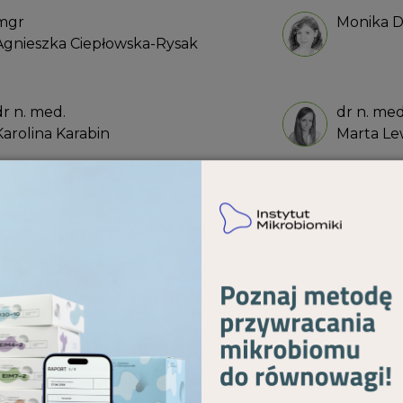
mgr
Monika 
Agnieszka Ciepłowska-Rysak
dr n. med.
dr n. med.
Karolina Karabin
Marta L
Arkadiusz Matras
Adrianna 
Anna Wojtasik
dr n. me
Bartosz 