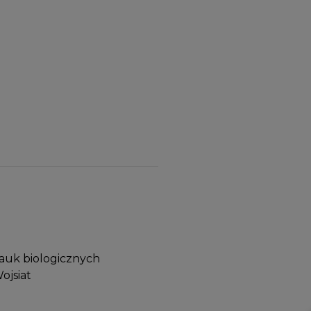
auk biologicznych
ojsiat