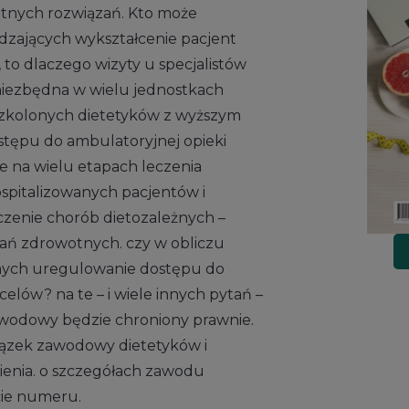
etnych rozwiązań. Kto może
dzających wykształcenie pacjent
 to dlaczego wizyty u specjalistów
 niezbędna w wielu jednostkach
szkolonych dietetyków z wyższym
tępu do ambulatoryjnej opieki
we na wielu etapach leczenia
spitalizowanych pacjentów i
eczenie chorób dietozależnych –
wań zdrowotnych. czy w obliczu
żnych uregulowanie dostępu do
celów? na te – i wiele innych pytań –
zawodowy będzie chroniony prawnie.
iązek zawodowy dietetyków i
ienia. o szczegółach zawodu
cie numeru.