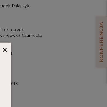
Dudek-Palaczyk
KONFERENCJA
 i dr n. o zdr.
ewandowicz-Czarnecka
×
Frelich
d
Kulczyński