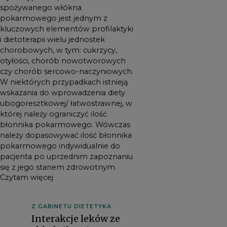
ubogoresztkowej/
spożywanego włókna
pokarmowego jest jednym z
łatwostrawnej, w której należy
kluczowych elementów profilaktyki
ograniczyć ilość błonnika
i dietoterapii wielu jednostek
pokarmowego. Wówczas
chorobowych, w tym: cukrzycy,
należy dopasowywać ilość
otyłości, chorób nowotworowych
błonnika pokarmowego
czy chorób sercowo-naczyniowych.
W niektórych przypadkach istnieją
indywidualnie do pacjenta po
wskazania do wprowadzenia diety
uprzednim zapoznaniu się z
ubogoresztkowej/ łatwostrawnej, w
jego stanem zdrowotnym.
której należy ograniczyć ilość
błonnika pokarmowego. Wówczas
należy dopasowywać ilość błonnika
pokarmowego indywidualnie do
pacjenta po uprzednim zapoznaniu
się z jego stanem zdrowotnym.
Czytam więcej
Z GABINETU DIETETYKA
Interakcje leków ze