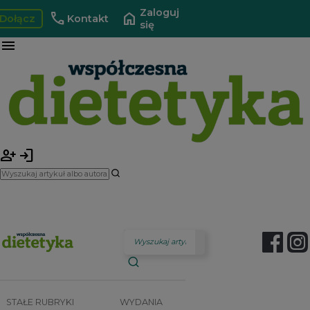
Zaloguj
call
home
Dołącz
Kontakt
się
menu
person_add
login
STAŁE RUBRYKI
WYDANIA