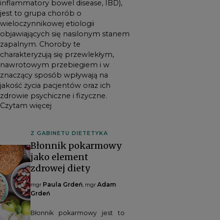
inflammatory bowel disease, IBD),
jest to grupa chorób o
wieloczynnikowej etiologii
objawiających się nasilonym stanem
zapalnym. Choroby te
charakteryzują się przewlekłym,
nawrotowym przebiegiem i w
znaczący sposób wpływają na
jakość życia pacjentów oraz ich
zdrowie psychiczne i fizyczne.
Czytam więcej
Z GABINETU DIETETYKA
Błonnik pokarmowy
jako element
zdrowej diety
Paula Grdeń
Adam
mgr
, mgr
Grdeń
Błonnik pokarmowy jest to