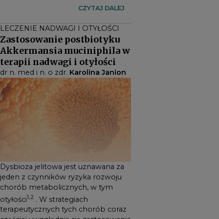
chorób metabolicznych, w
CZYTAJ DALEJ
1,2
tym otyłości
. W strategiach
LECZENIE NADWAGI I OTYŁOŚCI
terapeutycznych tych chorób
Zastosowanie postbiotyku
coraz częściej uwzględnia się
Akkermansia muciniphila w
zastosowanie probiotyków.
terapii nadwagi i otyłości
Najnowsze badania
dr n. med i n. o zdr.
Karolina Janion
podkreślają, że bakteria
Akkermansia muciniphila
może przynosić znaczące
korzyści pacjentom z
zespołem metabolicznym,
m.in. poprzez udział w
odpowiedzi przeciwzapalnej
Dysbioza jelitowa jest uznawana za
oraz utrzymaniu homeostazy
jeden z czynników ryzyka rozwoju
3,4
jelitowej
. Ponadto
chorób metabolicznych, w tym
wykazano, że pasteryzowana
1,2
otyłości
. W strategiach
Akkermansia muciniphila jest
terapeutycznych tych chorób coraz
skuteczniejsza niż jej żywe