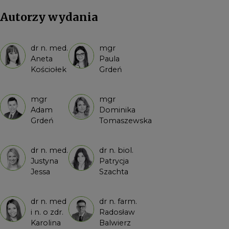
Autorzy wydania
dr n. med.
mgr
Aneta
Paula
Kościołek
Grdeń
mgr
mgr
Adam
Dominika
Grdeń
Tomaszewska
dr n. med.
dr n. biol.
Justyna
Patrycja
Jessa
Szachta
dr n. med
dr n. farm.
i n. o zdr.
Radosław
Karolina
Balwierz