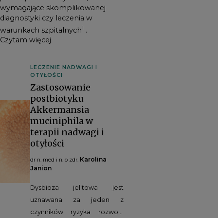
wymagające skomplikowanej
diagnostyki czy leczenia w
1
warunkach szpitalnych
.
Czytam więcej
LECZENIE NADWAGI I
OTYŁOŚCI
Zastosowanie
postbiotyku
Akkermansia
muciniphila w
terapii nadwagi i
otyłości
Karolina
dr n. med i n. o zdr.
Janion
Dysbioza jelitowa jest
uznawana za jeden z
czynników ryzyka rozwoju