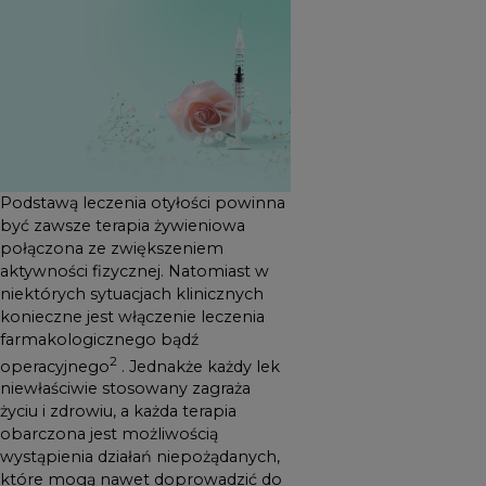
każdy lek niewłaściwie
stosowany zagraża życiu i
zdrowiu, a każda terapia
obarczona jest możliwością
wystąpienia działań
niepożądanych, które mogą
nawet doprowadzić do
Podstawą leczenia otyłości powinna
konieczności przerwania
być zawsze terapia żywieniowa
leczenia.
połączona ze zwiększeniem
aktywności fizycznej. Natomiast w
niektórych sytuacjach klinicznych
konieczne jest włączenie leczenia
farmakologicznego bądź
2
operacyjnego
. Jednakże każdy lek
niewłaściwie stosowany zagraża
życiu i zdrowiu, a każda terapia
obarczona jest możliwością
wystąpienia działań niepożądanych,
które mogą nawet doprowadzić do