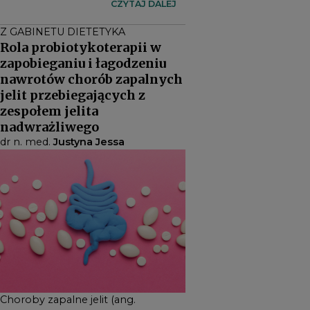
wieloczynnikowej etiologii
CZYTAJ DALEJ
objawiających się nasilonym
Z GABINETU DIETETYKA
stanem zapalnym. Choroby
Rola probiotykoterapii w
te charakteryzują się
zapobieganiu i łagodzeniu
przewlekłym, nawrotowym
nawrotów chorób zapalnych
przebiegiem i w znaczący
jelit przebiegających z
sposób wpływają na jakość
zespołem jelita
życia pacjentów oraz ich
nadwrażliwego
zdrowie psychiczne i
dr n. med.
Justyna Jessa
fizyczne.
Choroby zapalne jelit (ang.