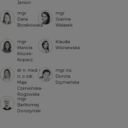
Janion
mgr
mgr
Daria
Joanna
Borakowska
Walasek
mgr
Klaudia
Mariola
Wiśniewska
Klocek-
Kopacz
dr n. med. i
mgr inż.
n. o zdr.
Dorota
Maja
Szymańska
Czerwińska-
Rogowska
mgr
Bartłomiej
Dorożyński