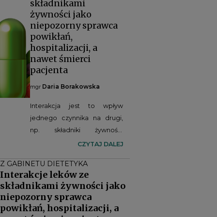
składnikami
żywności jako
niepozorny sprawca
powikłań,
hospitalizacji, a
nawet śmierci
pacjenta
Daria Borakowska
mgr
Interakcja jest to wpływ
jednego czynnika na drugi,
np. składniki żywności
zmieniają działanie leków na
CZYTAJ DALEJ
poziomie różnych procesów
Z GABINETU DIETETYKA
farmakokinetycznych, czyli
Interakcje leków ze
wchłaniania, dystrybucji,
składnikami żywności jako
metabolizmu, eliminacji leku,
niepozorny sprawca
co może skutkować
powikłań, hospitalizacji, a
zmniejszeniem lub brakiem