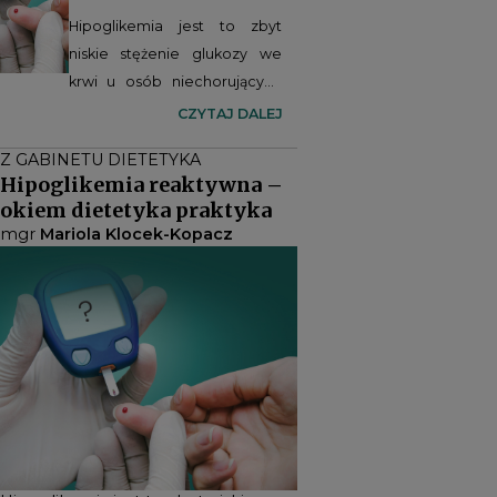
Hipoglikemia jest to zbyt
niskie stężenie glukozy we
krwi u osób niechorujących
na cukrzycę. Może
CZYTAJ DALEJ
występować u dzieci, a także
Z GABINETU DIETETYKA
u osób dorosłych z
Hipoglikemia reaktywna –
prawidłową masą ciała, jak i
okiem dietetyka praktyka
nadwagą. W grupie ryzyka
mgr
Mariola Klocek-Kopacz
będą także pacjenci po
zabiegach operacyjnych
przewodu pokarmowego
oraz bariatrycznych. U
chorych z tym rodzajem
zaburzeń istotne będzie
wprowadzenie
odpowiednich zmian w
sposobie odżywiania.