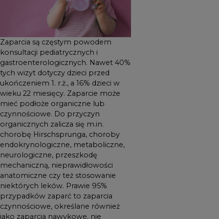
neurologiczne, przeszkodę
mechaniczną,
nieprawidłowości
anatomiczne czy też
Zaparcia są częstym powodem
stosowanie niektórych leków.
konsultacji pediatrycznych i
gastroenterologicznych. Nawet 40%
Prawie 95% przypadków
tych wizyt dotyczy dzieci przed
zaparć to zaparcia
ukończeniem 1. r.ż., a 16% dzieci w
czynnościowe, określane
wieku 22 miesięcy. Zaparcie może
również jako zaparcia
mieć podłoże organiczne lub
nawykowe, nie wymagające
czynnościowe. Do przyczyn
organicznych zalicza się m.in.
skomplikowanej diagnostyki
chorobę Hirschsprunga, choroby
czy leczenia w warunkach
endokrynologiczne, metaboliczne,
1
szpitalnych
.
neurologiczne, przeszkodę
mechaniczną, nieprawidłowości
anatomiczne czy też stosowanie
niektórych leków. Prawie 95%
przypadków zaparć to zaparcia
czynnościowe, określane również
jako zaparcia nawykowe, nie