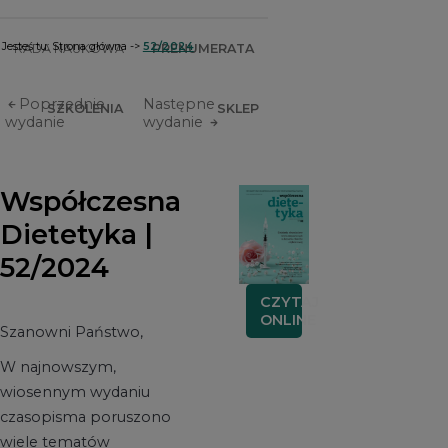
Jesteś tu:
Strona główna
->
52/2024
RADA NAUKOWA
PRENUMERATA
Poprzednie
Następne
SZKOLENIA
SKLEP
wydanie
wydanie
Współczesna
Dietetyka |
52/2024
CZYTAJ
ONLINE
Szanowni Państwo,
W najnowszym,
wiosennym wydaniu
czasopisma poruszono
wiele tematów