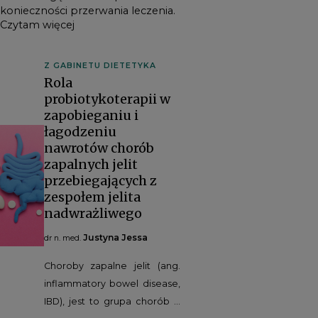
konieczności przerwania leczenia.
Czytam więcej
Z GABINETU DIETETYKA
Rola
probiotykoterapii w
zapobieganiu i
łagodzeniu
nawrotów chorób
zapalnych jelit
przebiegających z
zespołem jelita
nadwrażliwego
Justyna Jessa
dr n. med.
Choroby zapalne jelit (ang.
inflammatory bowel disease,
IBD), jest to grupa chorób o