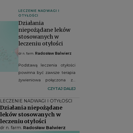
LECZENIE NADWAGI I
OTYŁOŚCI
Działania
niepożądane leków
stosowanych w
leczeniu otyłości
Radosław Balwierz
dr n. farm.
Podstawą leczenia otyłości
powinna być zawsze terapia
żywieniowa połączona ze
zwiększeniem aktywności
CZYTAJ DALEJ
fizycznej. Natomiast w
LECZENIE NADWAGI I OTYŁOŚCI
niektórych sytuacjach
Działania niepożądane
klinicznych konieczne jest
leków stosowanych w
włączenie leczenia
leczeniu otyłości
farmakologicznego bądź
dr n. farm.
Radosław Balwierz
2
operacyjnego
. Jednakże