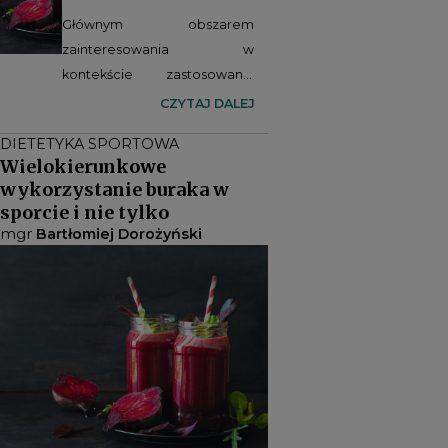
Głównym obszarem
zainteresowania w
kontekście zastosowania
soku z buraka są azotany,
CZYTAJ DALEJ
azotyny oraz końcowy
DIETETYKA SPORTOWA
produkt ich przekształceń,
Wielokierunkowe
czyli tlenek azotu (NO, ang.
wykorzystanie buraka w
Nitric oxide). Zastosowanie
sporcie i nie tylko
różnych produktów z buraka
mgr
Bartłomiej Dorożyński
jest coraz bardziej popularne
wśród sportowców z
powodu poprawy zdolności
wysiłkowych oraz
optymalizacji procesu
1,2
regeneracji
.