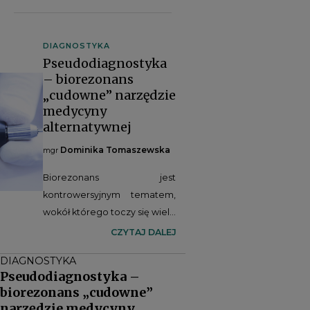
DIAGNOSTYKA
Pseudodiagnostyka
– biorezonans
„cudowne” narzędzie
medycyny
alternatywnej
Dominika Tomaszewska
mgr
Biorezonans jest
kontrowersyjnym tematem,
wokół którego toczy się wiele
debat dotyczących tego, czy
CZYTAJ DALEJ
opiera się on na naukach
DIAGNOSTYKA
ścisłych czy też
Pseudodiagnostyka –
pseudonauce. Nauka jest to
biorezonans „cudowne”
badanie świata naturalnego
narzędzie medycyny