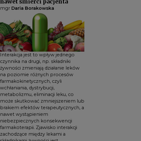
nawet śmierci pacjenta
efektów terapeutycznych, a
mgr
Daria Borakowska
nawet wystąpieniem
niebezpiecznych
konsekwencji farmakoterapii.
Zjawisko interakcji
zachodzące między lekami a
składnikami żywności jest
Interakcja jest to wpływ jednego
czynnika na drugi, np. składniki
wszechobecne,
żywności zmieniają działanie leków
społeczeństwo się starzeje i
na poziomie różnych procesów
zachodzi coraz większa
farmakokinetycznych, czyli
potrzeba przyjmowania
wchłaniania, dystrybucji,
leków przez pacjentów. Aby
metabolizmu, eliminacji leku, co
może skutkować zmniejszeniem lub
zmniejszyć
brakiem efektów terapeutycznych, a
prawdopodobieństwo
nawet wystąpieniem
wystąpienia niebezpiecznych
niebezpiecznych konsekwencji
powikłań, hospitalizacji bądź
farmakoterapii. Zjawisko interakcji
nawet śmierci pacjenta
zachodzące między lekami a
ważna jest kompleksowa
składnikami żywności jest