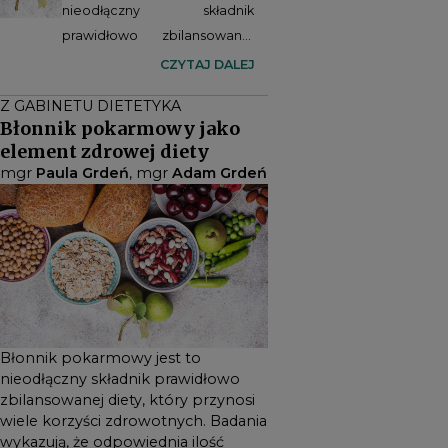
nieodłączny składnik
prawidłowo zbilansowanej
diety, który przynosi wiele
CZYTAJ DALEJ
korzyści zdrowotnych.
Z GABINETU DIETETYKA
Badania wykazują, że
Błonnik pokarmowy jako
odpowiednia ilość
element zdrowej diety
spożywanego włókna
mgr
Paula Grdeń
, mgr
Adam Grdeń
pokarmowego jest jednym z
kluczowych elementów
profilaktyki i dietoterapii
wielu jednostek
chorobowych, w tym:
cukrzycy, otyłości, chorób
nowotworowych czy chorób
Błonnik pokarmowy jest to
sercowo-naczyniowych. W
nieodłączny składnik prawidłowo
niektórych przypadkach
zbilansowanej diety, który przynosi
istnieją wskazania do
wiele korzyści zdrowotnych. Badania
wprowadzenia diety
wykazują, że odpowiednia ilość