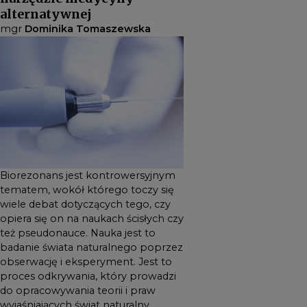
poprzez obserwację i
alternatywnej
eksperyment. Jest to proces
mgr
Dominika Tomaszewska
odkrywania, który prowadzi
do opracowywania teorii i
praw wyjaśniających świat
naturalny. Pseudonauka
natomiast jest to zbiór
przekonań i praktyk, które są
uznawane jako naukowe,
lecz w istocie nie podlegają
Biorezonans jest kontrowersyjnym
metodom naukowym.
tematem, wokół którego toczy się
Twierdzenia pseudonaukowe
wiele debat dotyczących tego, czy
często opierają się na
opiera się on na naukach ścisłych czy
spekulacjach, dowodach
też pseudonauce. Nauka jest to
anegdotycznych lub
badanie świata naturalnego poprzez
obserwację i eksperyment. Jest to
osobistych przekonaniach, a
proces odkrywania, który prowadzi
nie na powtarzalnych
do opracowywania teorii i praw
badaniach naukowych.
wyjaśniających świat naturalny.