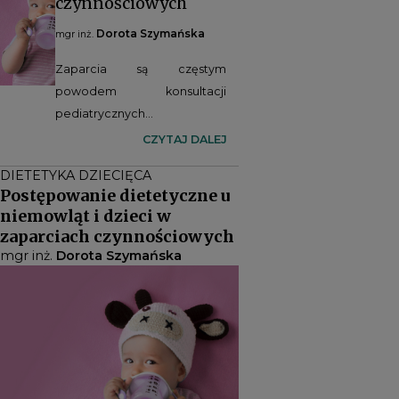
czynnościowych
Dorota Szymańska
mgr inż.
Zaparcia są częstym
powodem konsultacji
pediatrycznych i
gastroenterologicznych.
CZYTAJ DALEJ
Nawet 40% tych wizyt
DIETETYKA DZIECIĘCA
dotyczy dzieci przed
Postępowanie dietetyczne u
ukończeniem 1. r.ż., a 16%
niemowląt i dzieci w
dzieci w wieku 22 miesięcy.
zaparciach czynnościowych
Zaparcie może mieć podłoże
mgr inż.
Dorota Szymańska
organiczne lub
czynnościowe. Do przyczyn
organicznych zalicza się m.in.
chorobę Hirschsprunga,
choroby endokrynologiczne,
metaboliczne,