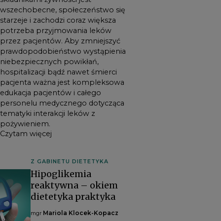
wszechobecne, społeczeństwo się
edukacja pacjentów i całego
starzeje i zachodzi coraz większa
personelu medycznego
potrzeba przyjmowania leków
dotycząca tematyki interakcji
przez pacjentów. Aby zmniejszyć
leków z pożywieniem.
prawdopodobieństwo wystąpienia
niebezpiecznych powikłań,
hospitalizacji bądź nawet śmierci
pacjenta ważna jest kompleksowa
edukacja pacjentów i całego
personelu medycznego dotycząca
tematyki interakcji leków z
pożywieniem.
Czytam więcej
Z GABINETU DIETETYKA
Hipoglikemia
reaktywna – okiem
dietetyka praktyka
Mariola Klocek-Kopacz
mgr